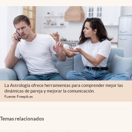
Clima
Espiritualidad
Mediakit
abre en nueva pestaña
México
La Astrología ofrece herramientas para comprender mejor las
dinámicas de pareja y mejorar la comunicación.
Fuente: Freepik.es
Temas relacionados