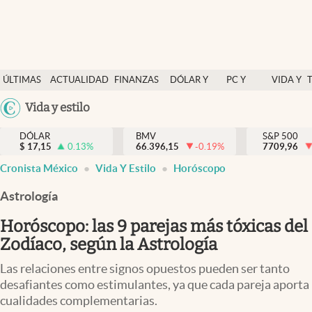
Últimas Noticias
ÚLTIMAS
ACTUALIDAD
FINANZAS
DÓLAR Y
PC Y
VIDA Y
Actualidad
NOTICIAS
Y
MERCADOS
CELULAR
ESTILO
Argentina
Vida y estilo
Finanzas y economía
ECONOMÍA
España
Dólar y mercados
DÓLAR
BMV
S&P 500
$
17,15
0.13
%
66.396,15
-0.19
%
México
7709,96
Internacionales
Cronista México
Vida Y Estilo
Horóscopo
USA
Opinión
Colombia
Astrología
Uruguay
Brand Strategy
Horóscopo: las 9 parejas más tóxicas del
Pc y celular
Zodíaco, según la Astrología
Vida y estilo
Las relaciones entre signos opuestos pueden ser tanto
desafiantes como estimulantes, ya que cada pareja aporta
Tv
cualidades complementarias.