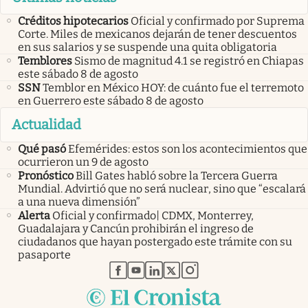
Créditos hipotecarios
Oficial y confirmado por Suprema
Corte. Miles de mexicanos dejarán de tener descuentos
en sus salarios y se suspende una quita obligatoria
Temblores
Sismo de magnitud 4.1 se registró en Chiapas
este sábado 8 de agosto
SSN
Temblor en México HOY: de cuánto fue el terremoto
en Guerrero este sábado 8 de agosto
Actualidad
Qué pasó
Efemérides: estos son los acontecimientos que
ocurrieron un 9 de agosto
Pronóstico
Bill Gates habló sobre la Tercera Guerra
Mundial. Advirtió que no será nuclear, sino que “escalará
a una nueva dimensión”
Alerta
Oficial y confirmado| CDMX, Monterrey,
Guadalajara y Cancún prohibirán el ingreso de
ciudadanos que hayan postergado este trámite con su
pasaporte
abre en nueva pestaña
abre en nueva pestaña
abre en nueva pestaña
abre en nueva pestaña
abre en nueva pestaña