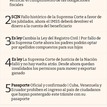
verificar el cumplimiento de las obligaciones
fiscales
2
SCJN
Fallo histórico de la Suprema Corte a favor de
los jubilados, ahora el IMSS deberá devolver el
dinero a la cuenta del beneficiario
3
Es ley
Cambia la Ley del Registro Civil | Por fallo de
la Suprema Corte ahora los padres podrán optar
por apellidos compuestos para sus hijos
4
Es ley
La Suprema Corte de Justicia de la Nación
falló y no hay vuelta atrás. Desde ahora quedan
invalidados los permisos para mover y exportar
ganado
5
Pasaporte
Oficial y confirmado | Cuba, Venezuela y
Ecuador prohíben el ingreso al país de ciudadanos
que hayan postergado este trámite con su
pasaporte