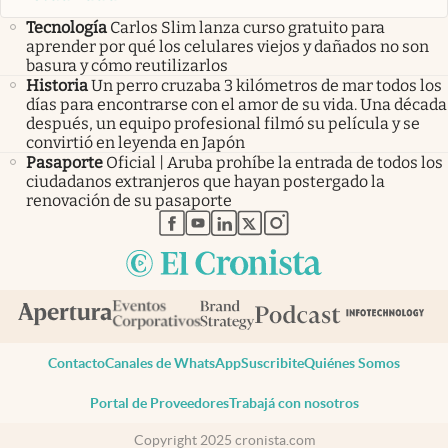
Tecnología
Carlos Slim lanza curso gratuito para
aprender por qué los celulares viejos y dañados no son
basura y cómo reutilizarlos
Historia
Un perro cruzaba 3 kilómetros de mar todos los
días para encontrarse con el amor de su vida. Una década
después, un equipo profesional filmó su película y se
convirtió en leyenda en Japón
Pasaporte
Oficial | Aruba prohíbe la entrada de todos los
ciudadanos extranjeros que hayan postergado la
renovación de su pasaporte
abre en nueva pestaña
abre en nueva pestaña
abre en nueva pestaña
abre en nueva pestaña
abre en nueva pestaña
Contacto
Canales de WhatsApp
Suscribite
Quiénes Somos
Portal de Proveedores
Trabajá con nosotros
Copyright 2025 cronista.com