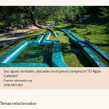
Clima
Espiritualidad
Mediakit
abre en nueva pestaña
México
Sus aguas termales, ubicadas en el paseo campestre "El Agua
Caliente".
Fuente: wikimedia.org
JOSE ARTURO
Temas relacionados