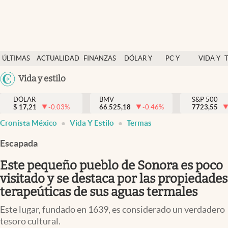
Últimas Noticias
ÚLTIMAS
ACTUALIDAD
FINANZAS
DÓLAR Y
PC Y
VIDA Y
Actualidad
NOTICIAS
Y
MERCADOS
CELULAR
ESTILO
Argentina
Vida y estilo
Finanzas y economía
ECONOMÍA
España
Dólar y mercados
DÓLAR
BMV
S&P 500
$
17,21
-0.03
%
66.525,18
-0.46
%
México
7723,55
Internacionales
Cronista México
Vida Y Estilo
Termas
USA
Opinión
Colombia
Escapada
Uruguay
Brand Strategy
Este pequeño pueblo de Sonora es poco
Pc y celular
visitado y se destaca por las propiedades
terapeúticas de sus aguas termales
Vida y estilo
Este lugar, fundado en 1639, es considerado un verdadero
Tv
tesoro cultural.