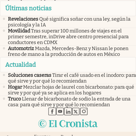
Últimas noticias
Revelaciones
Qué significa soñar con una ley, según la
psicología y la IA
Movilidad
Tras superar 100 millones de viajes en el
primer semestre, inDrive abre centro presencial para
conductores en CDMX
Automotriz
Mazda, Mercedes-Benz y Nissan le ponen
freno de mano a la producción de autos en México
Actualidad
Soluciones caseras
Tirar el café usado en el inodoro: para
qué sirve y por qué lo recomiendan
Hogar
Mezclar hojas de laurel con bicarbonato: para qué
sirve y por qué ya se aplica en los hogares
Truco
Llenar de bicarbonato de sodio la entrada de una
casa: para qué sirve y por qué lo recomiendan
abre en nueva pestaña
abre en nueva pestaña
abre en nueva pestaña
abre en nueva pestaña
abre en nueva pestaña