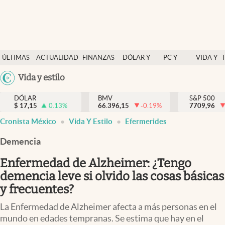
Últimas Noticias
ÚLTIMAS
ACTUALIDAD
FINANZAS
DÓLAR Y
PC Y
VIDA Y
Actualidad
NOTICIAS
Y
MERCADOS
CELULAR
ESTILO
Argentina
Vida y estilo
Finanzas y economía
ECONOMÍA
España
Dólar y mercados
DÓLAR
BMV
S&P 500
$
17,15
0.13
%
66.396,15
-0.19
%
México
7709,96
Internacionales
Cronista México
Vida Y Estilo
Efermerides
USA
Opinión
Colombia
Demencia
Uruguay
Brand Strategy
Enfermedad de Alzheimer: ¿Tengo
Pc y celular
demencia leve si olvido las cosas básicas
y frecuentes?
Vida y estilo
La Enfermedad de Alzheimer afecta a más personas en el
Tv
mundo en edades tempranas. Se estima que hay en el