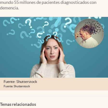
mundo 55 millones de pacientes diagnosticados con
Clima
demencia.
Espiritualidad
Mediakit
abre en nueva pestaña
México
Fuente: Shutterstock
Fuente: Shutterstock
Temas relacionados