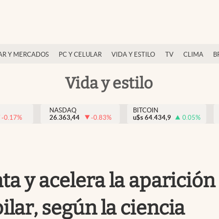
AR Y MERCADOS
PC Y CELULAR
VIDA Y ESTILO
TV
CLIMA
B
Vida y estilo
NASDAQ
BITCOIN
-0.17
%
26.363,44
-0.83
%
u$s
64.434,9
0.05
%
 y acelera la aparición
ilar, según la ciencia