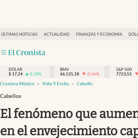
Últimas Noticias
ÚLTIMAS NOTICIAS
ACTUALIDAD
FINANZAS Y ECONOMÍA
DÓL
Actualidad
Finanzas y economía
Dólar y mercados
DÓLAR
BMV
S&P 500
Internacionales
$
17,24
0.18
%
66.525,18
-0.46
%
7723,55
Opinión
Cronista México
Vida Y Estilo
Cabello
Brand Strategy
Cabellos
Pc y celular
El fenómeno que aumenta
Vida y estilo
en el envejecimiento cap
Tv