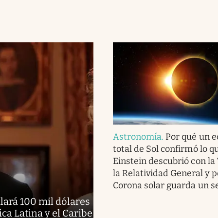
Astronomía
.
Por qué un e
total de Sol confirmó lo q
Einstein descubrió con la
la Relatividad General y p
Corona solar guarda un s
alará 100 mil dólares
a Latina y el Caribe