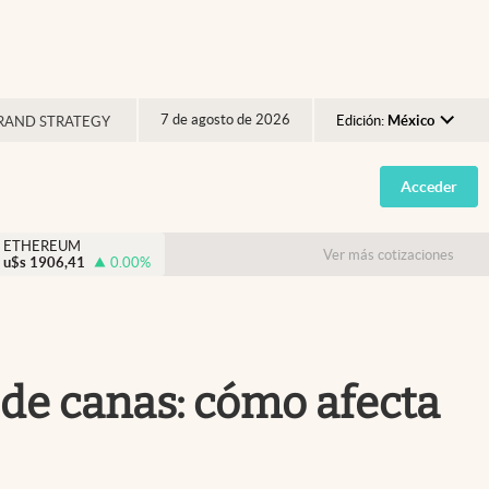
7 de agosto de 2026
Edición:
México
RAND STRATEGY
Argentina
Acceder
España
México
ETHEREUM
Ver más cotizaciones
u$s
1906,41
0.00
%
USA
Colombia
Uruguay
 de canas: cómo afecta