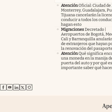
Atención
Oficial: Ciudad de
Monterrey, Guadalajara, Pu
Tijuana cancelarán la licen
conducir a todos los condu
hagan esto
Migraciones
Decretado |
Aeropuertos de Bogotá, Med
Cali y Barranquilla anularán
de extranjeros que hayan p
la renovación del pasaport
Atención
Qué significa enc
una moneda en la manija de
puerta del auto y por qué e
importante saber qué hace
abre en nueva pestaña
abre en nueva pestaña
abre en nueva pestaña
abre en nueva pestaña
abre en nueva pestaña