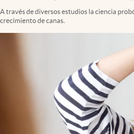
Clima
A través de diversos estudios la ciencia pro
Espiritualidad
crecimiento de canas.
Mediakit
abre en nueva pestaña