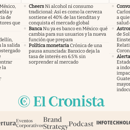
 México,
Cheers
Ni alcohol ni consumo
Convo
ebla y
tradicional: Así es como la cerveza
Carlos
cia de
sostiene el 40% de las tienditas y
a qui
ctores que
conquista el mercado global
salud 
Banca
Nu ya es banco en México: qué
Astro
cambia para sus usuarios y la nueva
de Sol
ellín,
función que prepara
Einste
 la salida
Relati
Política monetaria
Crónica de una
ostergado
Coron
pausa anunciada: Banxico deja la
e
tasa de interés en 6.5% sin
Alert
ontrar
sorprender al mercado
Estad
 la
a ind
s
impac
r
Guatem
mayor
indoc