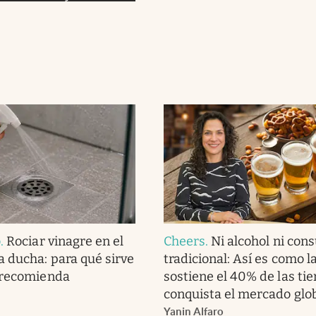
o
.
Rociar vinagre en el
Cheers
.
Ni alcohol ni co
a ducha: para qué sirve
tradicional: Así es como l
 recomienda
sostiene el 40% de las tie
conquista el mercado glo
Yanin Alfaro