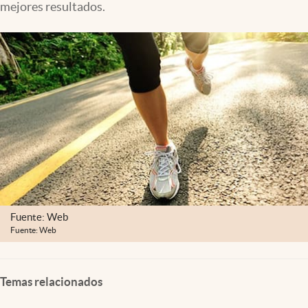
mejores resultados.
Clima
Espiritualidad
Mediakit
abre en nueva pestaña
México
Fuente: Web
Fuente: Web
Temas relacionados