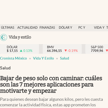
Últimas Noticias
ÚLTIMAS
ACTUALIDAD
FINANZAS
DÓLAR Y
PC Y
VIDA Y
Actualidad
NOTICIAS
Y
MERCADOS
CELULAR
ESTILO
Argentina
Vida y estilo
Finanzas y economía
ECONOMÍA
España
Dólar y mercados
DÓLAR
BMV
S&P 500
$
17,15
0.13
%
66.396,15
-0.19
%
México
7709,96
Internacionales
Cronista México
Vida Y Estilo
Salud
USA
Opinión
Colombia
Salud
Uruguay
Brand Strategy
Bajar de peso solo con caminar: cuáles
Pc y celular
son las 7 mejores aplicaciones para
motivarte y empezar
Vida y estilo
Para quienes desean bajar algunos kilos, pero les cuesta
Tv
comenzar la actividad física, estas app prometen los