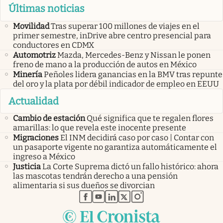
Últimas noticias
Movilidad
Tras superar 100 millones de viajes en el
primer semestre, inDrive abre centro presencial para
conductores en CDMX
Automotriz
Mazda, Mercedes-Benz y Nissan le ponen
freno de mano a la producción de autos en México
Minería
Peñoles lidera ganancias en la BMV tras repunte
del oro y la plata por débil indicador de empleo en EEUU
Actualidad
Cambio de estación
Qué significa que te regalen flores
amarillas: lo que revela este inocente presente
Migraciones
El INM decidirá caso por caso | Contar con
un pasaporte vigente no garantiza automáticamente el
ingreso a México
Justicia
La Corte Suprema dictó un fallo histórico: ahora
las mascotas tendrán derecho a una pensión
alimentaria si sus dueños se divorcian
abre en nueva pestaña
abre en nueva pestaña
abre en nueva pestaña
abre en nueva pestaña
abre en nueva pestaña