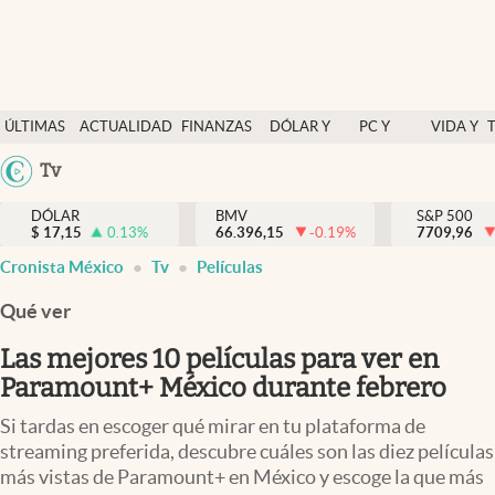
Últimas Noticias
ÚLTIMAS
ACTUALIDAD
FINANZAS
DÓLAR Y
PC Y
VIDA Y
Actualidad
NOTICIAS
Y
MERCADOS
CELULAR
ESTILO
Argentina
Tv
Finanzas y economía
ECONOMÍA
España
Dólar y mercados
DÓLAR
BMV
S&P 500
$
17,15
0.13
%
66.396,15
-0.19
%
México
7709,96
Internacionales
Cronista México
Tv
Películas
USA
Opinión
Colombia
Qué ver
Uruguay
Brand Strategy
Las mejores 10 películas para ver en
Pc y celular
Paramount+ México durante febrero
Vida y estilo
Si tardas en escoger qué mirar en tu plataforma de
streaming preferida, descubre cuáles son las diez películas
Tv
más vistas de Paramount+ en México y escoge la que más