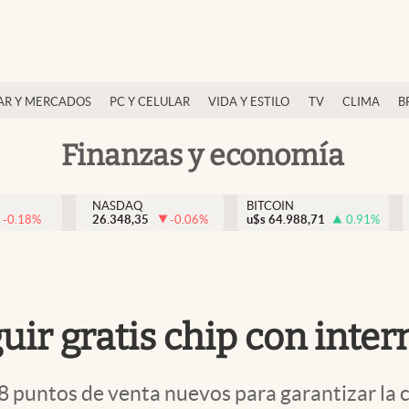
AR Y MERCADOS
PC Y CELULAR
VIDA Y ESTILO
TV
CLIMA
B
Finanzas y economía
NASDAQ
BITCOIN
-0.18
%
26.348,35
-0.06
%
u$s
64.988,71
0.91
%
ir gratis chip con intern
8 puntos de venta nuevos para garantizar la 