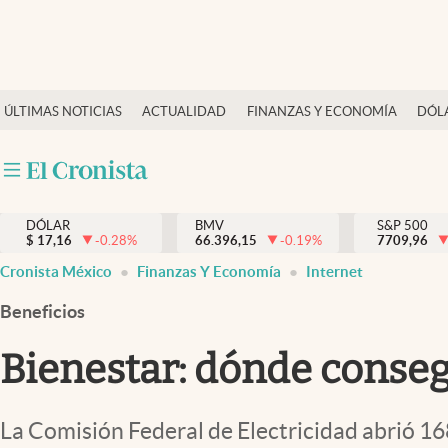
Últimas Noticias
ÚLTIMAS NOTICIAS
ACTUALIDAD
FINANZAS Y ECONOMÍA
DÓL
Actualidad
Finanzas y economía
Dólar y mercados
DÓLAR
BMV
S&P 500
Internacionales
$
17,16
-0.28
%
66.396,15
-0.19
%
7709,96
Opinión
Cronista México
Finanzas Y Economía
Internet
Brand Strategy
Beneficios
Pc y celular
Bienestar: dónde consegu
Vida y estilo
Tv
La Comisión Federal de Electricidad abrió 16