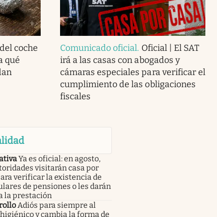
 del coche
Comunicado oficial
.
Oficial | El SAT
a qué
irá a las casas con abogados y
dan
cámaras especiales para verificar el
cumplimiento de las obligaciones
fiscales
lidad
tiva
Ya es oficial: en agosto,
toridades visitarán casa por
ara verificar la existencia de
tulares de pensiones o les darán
a la prestación
rollo
Adiós para siempre al
higiénico y cambia la forma de