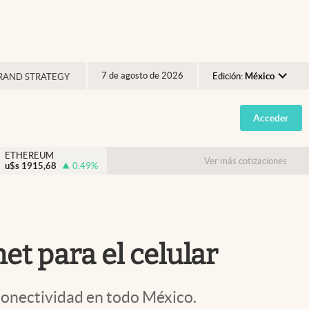
7 de agosto de 2026
Edición:
México
RAND STRATEGY
Argentina
Acceder
España
México
ETHEREUM
Ver más cotizaciones
u$s
1915,68
0.49
%
USA
Colombia
Uruguay
et para el celular
conectividad en todo México.