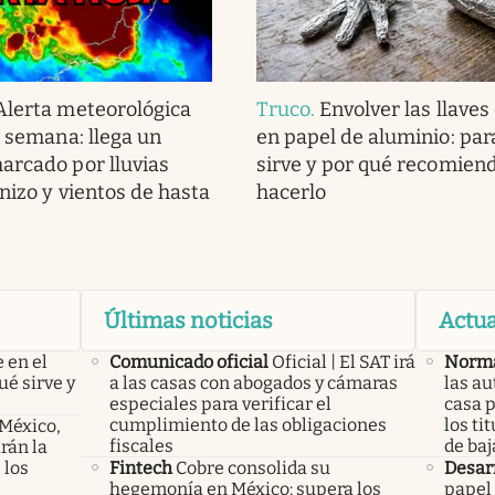
Alerta meteorológica
Truco
.
Envolver las llaves
e semana: llega un
en papel de aluminio: par
arcado por lluvias
sirve y por qué recomien
nizo y vientos de hasta
hacerlo
Últimas noticias
Actua
 en el
Comunicado oficial
Oficial | El SAT irá
Norma
ué sirve y
a las casas con abogados y cámaras
las au
especiales para verificar el
casa p
cumplimiento de las obligaciones
los ti
 México,
fiscales
de baj
rán la
 los
Fintech
Cobre consolida su
Desar
hegemonía en México: supera los
papel 