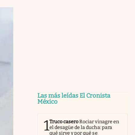
Las más leídas El Cronista
México
1
Truco casero
Rociar vinagre en
el desagüe de la ducha: para
qué sirve y por qué se