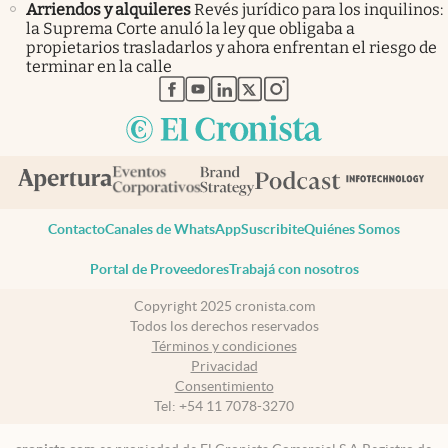
Arriendos y alquileres
Revés jurídico para los inquilinos:
la Suprema Corte anuló la ley que obligaba a
propietarios trasladarlos y ahora enfrentan el riesgo de
terminar en la calle
abre en nueva pestaña
abre en nueva pestaña
abre en nueva pestaña
abre en nueva pestaña
abre en nueva pestaña
Contacto
Canales de WhatsApp
Suscribite
Quiénes Somos
Portal de Proveedores
Trabajá con nosotros
Copyright 2025 cronista.com
Todos los derechos reservados
Términos y condiciones
Privacidad
Consentimiento
Tel:
+54 11 7078-3270