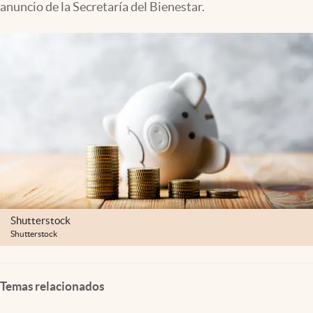
anuncio de la Secretaría del Bienestar.
Clima
Espiritualidad
Mediakit
abre en nueva pestaña
México
Shutterstock
Shutterstock
Temas relacionados