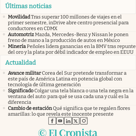
Últimas noticias
Movilidad
Tras superar 100 millones de viajes en el
primer semestre, inDrive abre centro presencial para
conductores en CDMX
Automotriz
Mazda, Mercedes-Benz y Nissan le ponen
freno de mano a la producción de autos en México
Minería
Peñoles lidera ganancias en la BMV tras repunte
del oro y la plata por débil indicador de empleo en EEUU
Actualidad
Avance militar
Corea del Sur pretende transformar a
este país de América Latina en potencia global con
tecnología de última generación
Significado
Colgar una tela blanca o una tela negra en la
ventana del auto: para qué se usa cada una y cuál es la
diferencia
Cambio de estación
Qué significa que te regalen flores
amarillas: lo que revela este inocente presente
abre en nueva pestaña
abre en nueva pestaña
abre en nueva pestaña
abre en nueva pestaña
abre en nueva pestaña