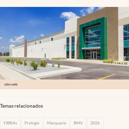
Clima
Espiritualidad
Mediakit
abre en nueva pestaña
México
sitio web
Temas relacionados
FIBRAs
Prologis
Macquarie
BMV
2026