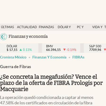
Últimas Noticias
ÚLTIMAS
ACTUALIDAD
FINANZAS
DÓLAR Y
PC Y
VIDA Y
Actualidad
NOTICIAS
Y
MERCADOS
CELULAR
ESTILO
Argentina
Finanzas y economía
Finanzas y economía
ECONOMÍA
España
Dólar y mercados
DÓLAR
BMV
S&P 500
$
17,15
0.13
%
66.396,15
-0.19
%
México
7709,96
Internacionales
Cronista México
Finanzas Y Economía
FIBRAs
USA
Opinión
Colombia
Guerra de Fibras
Uruguay
Brand Strategy
¿Se concreta la megafusión? Vence el
Pc y celular
plazo de la oferta de FIBRA Prologis por
Macquarie
Vida y estilo
La operación quedó condicionada a captar al menos
Tv
47.58% de los certificados en circulación de la fibra