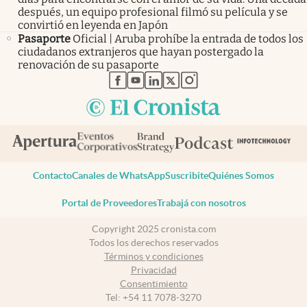
después, un equipo profesional filmó su película y se
convirtió en leyenda en Japón
Pasaporte
Oficial | Aruba prohíbe la entrada de todos los
ciudadanos extranjeros que hayan postergado la
renovación de su pasaporte
abre en nueva pestaña
abre en nueva pestaña
abre en nueva pestaña
abre en nueva pestaña
abre en nueva pestaña
Contacto
Canales de WhatsApp
Suscribite
Quiénes Somos
Portal de Proveedores
Trabajá con nosotros
Copyright 2025 cronista.com
Todos los derechos reservados
Términos y condiciones
Privacidad
Consentimiento
Tel:
+54 11 7078-3270