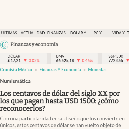
Últimas Noticias
ÚLTIMAS
ACTUALIDAD
FINANZAS
DÓLAR Y
PC Y
VIDA Y
Actualidad
NOTICIAS
Y
MERCADOS
CELULAR
ESTILO
Argentina
Finanzas y economía
Finanzas y economía
ECONOMÍA
España
Dólar y mercados
DÓLAR
BMV
S&P 500
$
17,21
-0.03
%
66.525,18
-0.46
%
México
7723,55
Internacionales
Cronista México
Finanzas Y Economía
Monedas
USA
Opinión
Colombia
Numismática
Uruguay
Brand Strategy
Los centavos de dólar del siglo XX por
Pc y celular
los que pagan hasta USD 1500: ¿cómo
reconocerlos?
Vida y estilo
Con una particularidad en su diseño que los convierte en
Tv
únicos, estos centavos de dólar se han vuelto objeto de