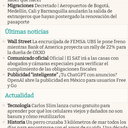
Migraciones
Decretado | Aeropuertos de Bogotá,
Medellín, Cali y Barranquilla anularán la salida de
extranjeros que hayan postergado la renovación del
pasaporte
Últimas noticias
Wall Street
La encrucijada de FEMSA: UBS le pone freno
mientras Bank of America proyecta un rally de 22% para
la dueña de OXXO
Comunicado oficial
Oficial | El SAT irá a las casas con
abogados y cámaras especiales para verificar el
cumplimiento de las obligaciones fiscales
Publicidad "inteligente"
¿Tu ChatGPT con anuncios?
OpenAI abre la publicidad en México para usuarios Free
y Go
Actualidad
Tecnología
Carlos Slim lanza curso gratuito para
aprender por qué los celulares viejos y dañados no son
basura y cómo reutilizarlos
Historia
Un perro cruzaba 3 kilómetros de mar todos los
días para encontrarse con el amor de su vida. Una década