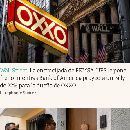
Wall Street
.
La encrucijada de FEMSA: UBS le pone
freno mientras Bank of America proyecta un rally
de 22% para la dueña de OXXO
Estephanie Suárez