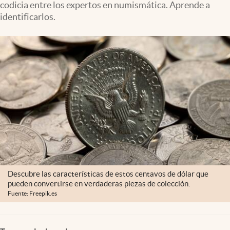
codicia entre los expertos en numismática. Aprende a
Clima
identificarlos.
Espiritualidad
Mediakit
abre en nueva pestaña
México
Descubre las características de estos centavos de dólar que
pueden convertirse en verdaderas piezas de colección.
Fuente: Freepik.es