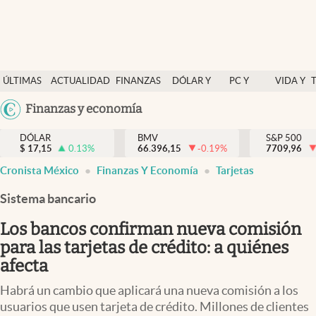
Últimas Noticias
ÚLTIMAS
ACTUALIDAD
FINANZAS
DÓLAR Y
PC Y
VIDA Y
Actualidad
NOTICIAS
Y
MERCADOS
CELULAR
ESTILO
Argentina
Finanzas y economía
Finanzas y economía
ECONOMÍA
España
Dólar y mercados
DÓLAR
BMV
S&P 500
$
17,15
0.13
%
66.396,15
-0.19
%
México
7709,96
Internacionales
Cronista México
Finanzas Y Economía
Tarjetas
USA
Opinión
Colombia
Sistema bancario
Uruguay
Brand Strategy
Los bancos confirman nueva comisión
Pc y celular
para las tarjetas de crédito: a quiénes
afecta
Vida y estilo
Habrá un cambio que aplicará una nueva comisión a los
Tv
usuarios que usen tarjeta de crédito. Millones de clientes