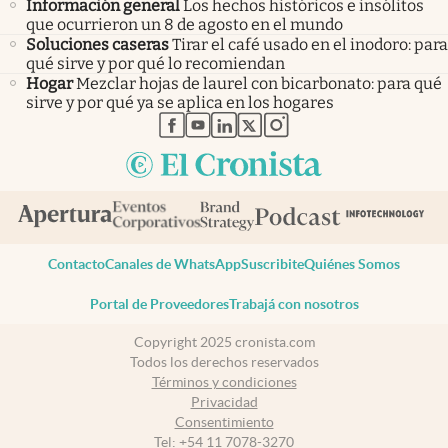
Información general
Los hechos históricos e insólitos
que ocurrieron un 8 de agosto en el mundo
Soluciones caseras
Tirar el café usado en el inodoro: para
qué sirve y por qué lo recomiendan
Hogar
Mezclar hojas de laurel con bicarbonato: para qué
sirve y por qué ya se aplica en los hogares
abre en nueva pestaña
abre en nueva pestaña
abre en nueva pestaña
abre en nueva pestaña
abre en nueva pestaña
Contacto
Canales de WhatsApp
Suscribite
Quiénes Somos
Portal de Proveedores
Trabajá con nosotros
Copyright 2025 cronista.com
Todos los derechos reservados
Términos y condiciones
Privacidad
Consentimiento
Tel:
+54 11 7078-3270