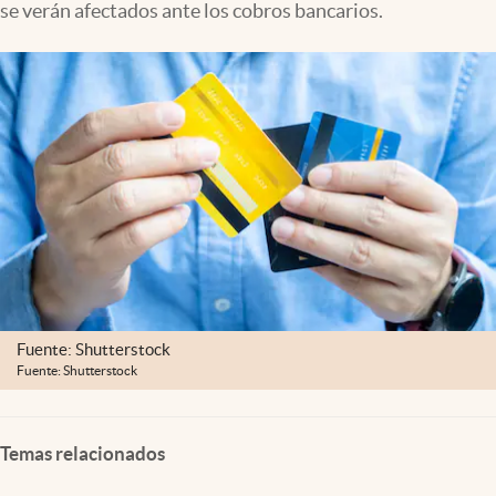
se verán afectados ante los cobros bancarios.
Clima
Espiritualidad
Mediakit
abre en nueva pestaña
México
Fuente: Shutterstock
Fuente: Shutterstock
Temas relacionados