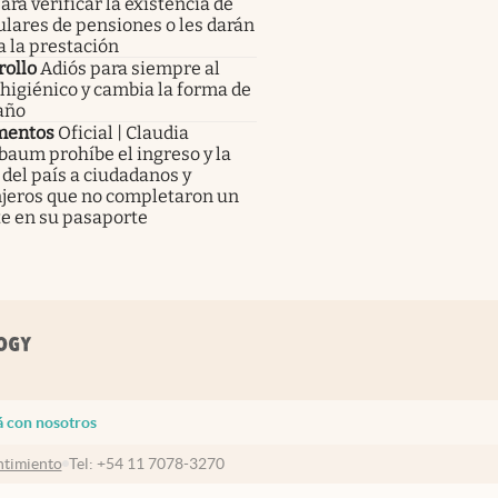
ara verificar la existencia de
tulares de pensiones o les darán
a la prestación
rollo
Adiós para siempre al
higiénico y cambia la forma de
baño
mentos
Oficial | Claudia
aum prohíbe el ingreso y la
 del país a ciudadanos y
njeros que no completaron un
te en su pasaporte
á con nosotros
timiento
Tel:
+54 11 7078-3270