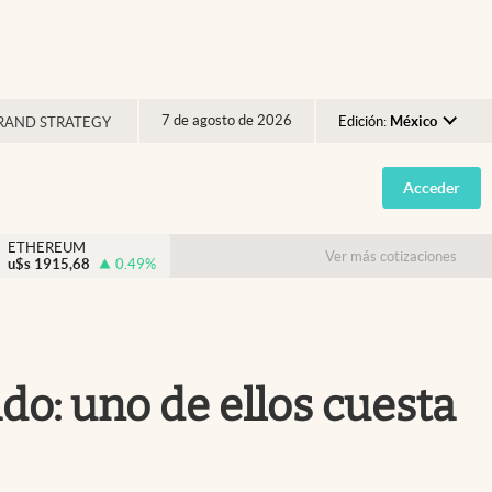
7 de agosto de 2026
Edición:
México
RAND STRATEGY
Argentina
Acceder
España
México
ETHEREUM
Ver más cotizaciones
u$s
1915,68
0.49
%
USA
Colombia
Uruguay
do: uno de ellos cuesta