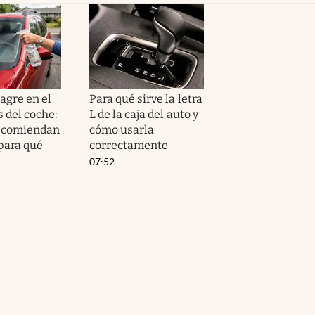
agre en el
Para qué sirve la letra
 del coche:
L de la caja del auto y
recomiendan
cómo usarla
 para qué
correctamente
07:52