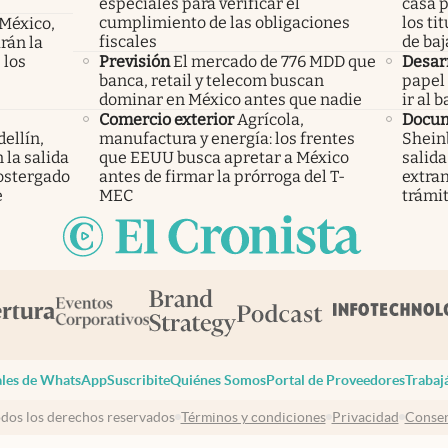
especiales para verificar el
casa p
cumplimiento de las obligaciones
los ti
 México,
fiscales
de baj
rán la
 los
Previsión
El mercado de 776 MDD que
Desar
banca, retail y telecom buscan
papel 
dominar en México antes que nadie
ir al 
Comercio exterior
Agrícola,
Docu
ellín,
manufactura y energía: los frentes
Sheinb
 la salida
que EEUU busca apretar a México
salida
ostergado
antes de firmar la prórroga del T-
extra
e
MEC
trámi
les de WhatsApp
Suscribite
Quiénes Somos
Portal de Proveedores
Trabaj
dos los derechos reservados
Términos y condiciones
Privacidad
Consen