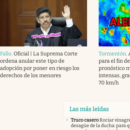
Fallo
.
Oficial | La Suprema Corte
Tormentón
.
ordena anular este tipo de
para el fin d
adopción por poner en riesgo los
pronóstico m
derechos de los menores
intensas, gra
70 km/h
Las más leídas
Truco casero
Rociar vinagre
desagüe de la ducha: para q