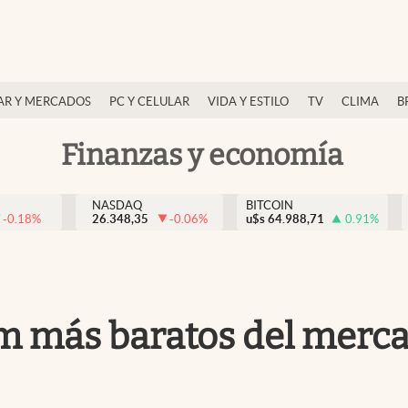
AR Y MERCADOS
PC Y CELULAR
VIDA Y ESTILO
TV
CLIMA
B
Finanzas y economía
NASDAQ
BITCOIN
-0.18
%
26.348,35
-0.06
%
u$s
64.988,71
0.91
%
Km más baratos del merca