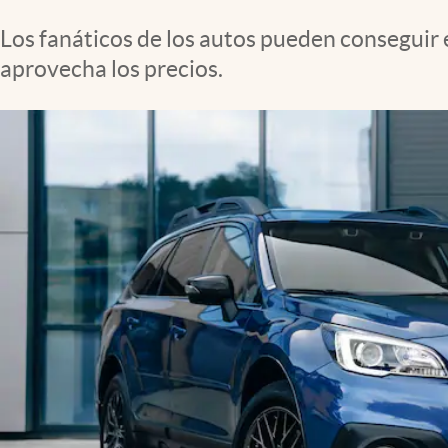
Clima
Los fanáticos de los autos pueden conseguir 
Espiritualidad
aprovecha los precios.
Mediakit
abre en nueva pestaña