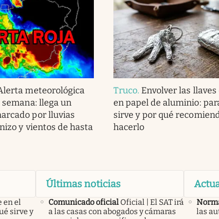
Alerta meteorológica
Truco
.
Envolver las llaves
e semana: llega un
en papel de aluminio: par
arcado por lluvias
sirve y por qué recomien
nizo y vientos de hasta
hacerlo
Últimas noticias
Actua
 en el
Comunicado oficial
Oficial | El SAT irá
Norma
ué sirve y
a las casas con abogados y cámaras
las au