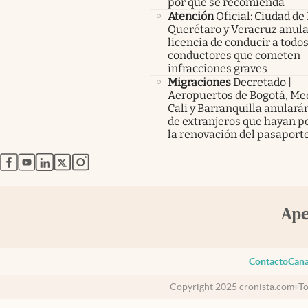
por qué se recomienda
Atención
Oficial: Ciudad de
Querétaro y Veracruz anula
licencia de conducir a todos
conductores que cometen
infracciones graves
Migraciones
Decretado |
Aeropuertos de Bogotá, Med
Cali y Barranquilla anularán
de extranjeros que hayan p
la renovación del pasaport
abre en nueva pestaña
abre en nueva pestaña
abre en nueva pestaña
abre en nueva pestaña
abre en nueva pestaña
Contacto
Cana
Copyright 2025 cronista.com
To