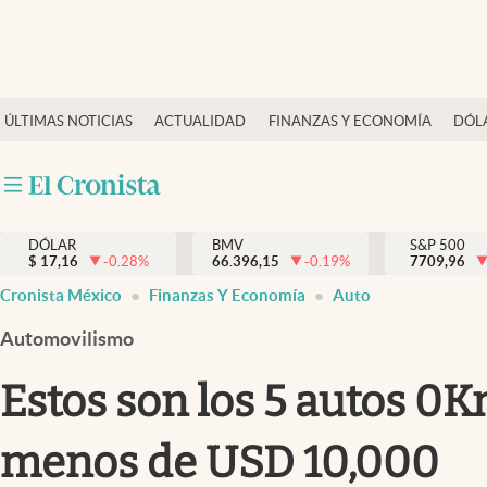
Últimas Noticias
ÚLTIMAS NOTICIAS
ACTUALIDAD
FINANZAS Y ECONOMÍA
DÓL
Actualidad
Finanzas y economía
Dólar y mercados
DÓLAR
BMV
S&P 500
Internacionales
$
17,16
-0.28
%
66.396,15
-0.19
%
7709,96
Opinión
Cronista México
Finanzas Y Economía
Auto
Brand Strategy
Automovilismo
Pc y celular
Estos son los 5 autos 0
Vida y estilo
menos de USD 10,000
Tv