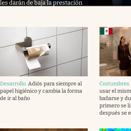
les darán de baja la prestación
Desarrollo
.
Adiós para siempre al
Costumbres
papel higiénico y cambia la forma
usar el mism
de ir al baño
bañarse y du
primero se l
después se en