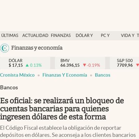
Últimas Noticias
ÚLTIMAS
ACTUALIDAD
FINANZAS
DÓLAR Y
PC Y
VIDA Y
Actualidad
NOTICIAS
Y
MERCADOS
CELULAR
ESTILO
Argentina
Finanzas y economía
Finanzas y economía
ECONOMÍA
España
Dólar y mercados
DÓLAR
BMV
S&P 500
$
17,15
0.13
%
66.396,15
-0.19
%
México
7709,96
Internacionales
Cronista México
Finanzas Y Economía
Bancos
USA
Opinión
Colombia
Bancos
Uruguay
Brand Strategy
Es oficial: se realizará un bloqueo de
Pc y celular
cuentas bancarias para quienes
ingresen dólares de esta forma
Vida y estilo
El Código Fiscal establece la obligación de reportar
Tv
depósitos en dólares. Se aconseja a los clientes bancarios