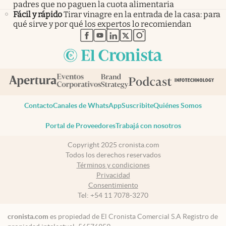
padres que no paguen la cuota alimentaria
Fácil y rápido
Tirar vinagre en la entrada de la casa: para
qué sirve y por qué los expertos lo recomiendan
abre en nueva pestaña
abre en nueva pestaña
abre en nueva pestaña
abre en nueva pestaña
abre en nueva pestaña
Contacto
Canales de WhatsApp
Suscribite
Quiénes Somos
Portal de Proveedores
Trabajá con nosotros
Copyright 2025 cronista.com
Todos los derechos reservados
Términos y condiciones
Privacidad
Consentimiento
Tel:
+54 11 7078-3270
cronista.com
es propiedad de El Cronista Comercial S.A Registro de