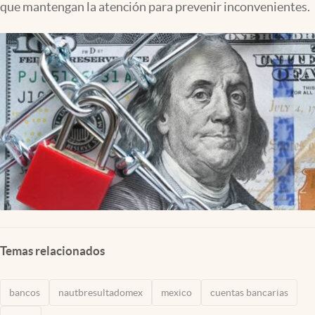
que mantengan la atención para prevenir inconvenientes.
Clima
Espiritualidad
Mediakit
abre en nueva pestaña
México
Temas relacionados
bancos
nautbresultadomex
mexico
cuentas bancarias