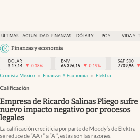
Últimas Noticias
ÚLTIMAS
ACTUALIDAD
FINANZAS
DÓLAR Y
PC Y
VIDA Y
Actualidad
NOTICIAS
Y
MERCADOS
CELULAR
ESTILO
Argentina
Finanzas y economía
Finanzas y economía
ECONOMÍA
España
Dólar y mercados
DÓLAR
BMV
S&P 500
$
17,14
-0.38
%
66.396,15
-0.19
%
México
7709,96
Internacionales
Cronista México
Finanzas Y Economía
Elektra
USA
Opinión
Colombia
Calificación
Uruguay
Brand Strategy
Empresa de Ricardo Salinas Pliego sufre
Pc y celular
nuevo impacto negativo por procesos
legales
Vida y estilo
La calificación crediticia por parte de Moody’s de Elektra
Tv
se reduce de “AA+” a “A-”, estas son las razones.