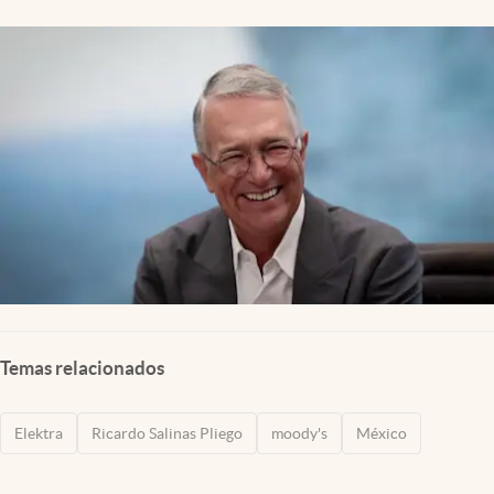
Clima
Espiritualidad
Mediakit
abre en nueva pestaña
México
Temas relacionados
Elektra
Ricardo Salinas Pliego
moody's
México