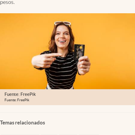
pesos.
Clima
Espiritualidad
Mediakit
abre en nueva pestaña
México
Fuente: FreePik
Fuente: FreePik
Temas relacionados