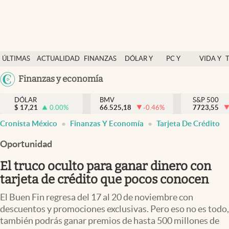
Últimas Noticias
ÚLTIMAS
ACTUALIDAD
FINANZAS
DÓLAR Y
PC Y
VIDA Y
Actualidad
NOTICIAS
Y
MERCADOS
CELULAR
ESTILO
Argentina
Finanzas y economía
Finanzas y economía
ECONOMÍA
España
Dólar y mercados
DÓLAR
BMV
S&P 500
$
17,21
0.00
%
66.525,18
-0.46
%
México
7723,55
Internacionales
Cronista México
Finanzas Y Economía
Tarjeta De Crédito
USA
Opinión
Colombia
Oportunidad
Uruguay
Brand Strategy
El truco oculto para ganar dinero con
Pc y celular
tarjeta de crédito que pocos conocen
Vida y estilo
El Buen Fin regresa del 17 al 20 de noviembre con
descuentos y promociones exclusivas. Pero eso no es todo,
Tv
también podrás ganar premios de hasta 500 millones de