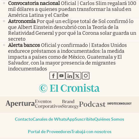
Convocatoria nacional
Oficial | Carlos Slim regalará 100
mil dólares a quienes puedan transformar la salud en
América Latina y el Caribe
Astronomía
Por qué un eclipse total de Sol confirmó lo
que Albert Einstein descubrió con la Teoría de la
Relatividad General y por qué la Corona solar guarda un
secreto
Alerta bancos
Oficial y confirmado | Estados Unidos
endurece préstamos a indocumentados: la medida
impacta a países como de México, Guatemala y El
Salvador, con la mayor presencia de migrantes
indocumentados
abre en nueva pestaña
abre en nueva pestaña
abre en nueva pestaña
abre en nueva pestaña
abre en nueva pestaña
Contacto
Canales de WhatsApp
Suscribite
Quiénes Somos
Portal de Proveedores
Trabajá con nosotros