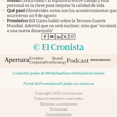
Nissan
Confirmado | El equilibrio entre trabajo y vida
personal es la clave para mejorar la calidad de vida
Qué pasó
Efemérides: estos son los acontecimientos que
ocurrieron un 9 de agosto
Pronóstico
Bill Gates habló sobre la Tercera Guerra
Mundial. Advirtió que no será nuclear, sino que “escalará
a una nueva dimensión”
abre en nueva pestaña
abre en nueva pestaña
abre en nueva pestaña
abre en nueva pestaña
abre en nueva pestaña
Contacto
Canales de WhatsApp
Suscribite
Quiénes Somos
Portal de Proveedores
Trabajá con nosotros
Copyright 2025 cronista.com
Todos los derechos reservados
Términos y condiciones
Privacidad
Consentimiento