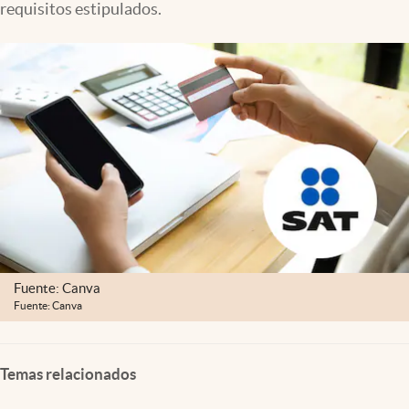
requisitos estipulados.
Clima
Espiritualidad
Mediakit
abre en nueva pestaña
México
Fuente: Canva
Fuente: Canva
Temas relacionados