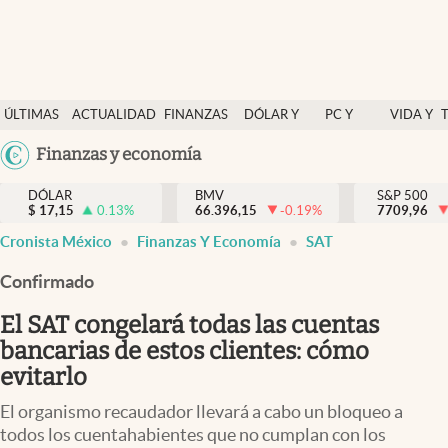
Últimas Noticias
ÚLTIMAS
ACTUALIDAD
FINANZAS
DÓLAR Y
PC Y
VIDA Y
Actualidad
NOTICIAS
Y
MERCADOS
CELULAR
ESTILO
Argentina
Finanzas y economía
Finanzas y economía
ECONOMÍA
España
Dólar y mercados
DÓLAR
BMV
S&P 500
$
17,15
0.13
%
66.396,15
-0.19
%
México
7709,96
Internacionales
Cronista México
Finanzas Y Economía
SAT
USA
Opinión
Colombia
Confirmado
Uruguay
Brand Strategy
El SAT congelará todas las cuentas
Pc y celular
bancarias de estos clientes: cómo
evitarlo
Vida y estilo
El organismo recaudador llevará a cabo un bloqueo a
Tv
todos los cuentahabientes que no cumplan con los