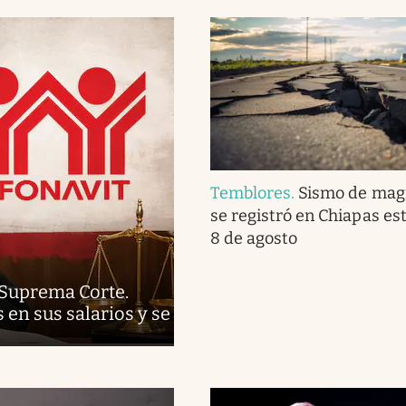
Temblores
.
Sismo de magn
se registró en Chiapas es
8 de agosto
 Suprema Corte.
en sus salarios y se