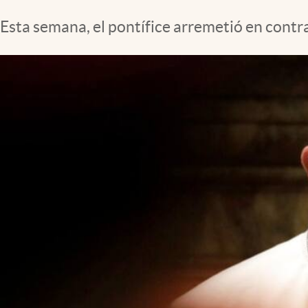
Clima
Esta semana, el pontífice arremetió en contr
Espiritualidad
Mediakit
abre en nueva pestaña