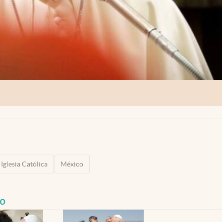
Iglesia Católica
México
co