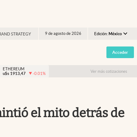
9 de agosto de 2026
Edición:
México
RAND STRATEGY
Argentina
Acceder
España
México
ETHEREUM
Ver más cotizaciones
u$s
1913,47
-0.01
%
USA
Colombia
Uruguay
intió el mito detrás de