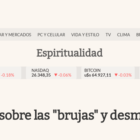
AR Y MERCADOS
PC Y CELULAR
VIDA Y ESTILO
TV
CLIMA
B
Espiritualidad
NASDAQ
BITCOIN
-0.18
%
26.348,35
-0.06
%
u$s
64.927,11
-0.03
%
sobre las "brujas" y desm