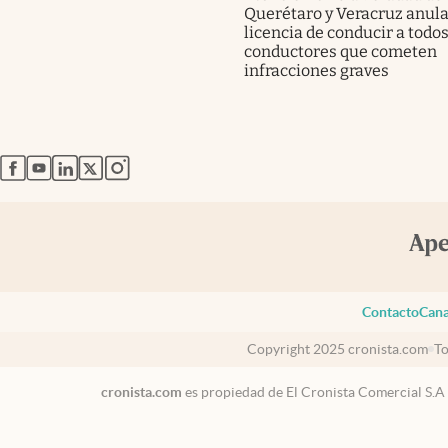
Querétaro y Veracruz anula
licencia de conducir a todos
conductores que cometen
infracciones graves
abre en nueva pestaña
abre en nueva pestaña
abre en nueva pestaña
abre en nueva pestaña
abre en nueva pestaña
Contacto
Cana
Copyright 2025 cronista.com
To
cronista.com
es propiedad de El Cronista Comercial S.A
México