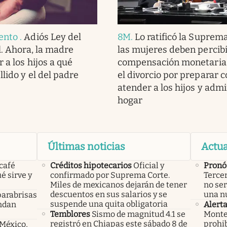
ento
.
Adiós Ley del
8M
.
Lo ratificó la Suprema
l. Ahora, la madre
las mujeres deben percib
 a los hijos a qué
compensación monetaria 
llido y el del padre
el divorcio por preparar 
atender a los hijos y admi
hogar
Últimas noticias
Actua
 café
Créditos hipotecarios
Oficial y
Pronó
é sirve y
confirmado por Suprema Corte.
Tercer
Miles de mexicanos dejarán de tener
no ser
descuentos en sus salarios y se
una n
parabrisas
suspende una quita obligatoria
endan
Alert
Temblores
Sismo de magnitud 4.1 se
Monte
registró en Chiapas este sábado 8 de
prohib
 México,