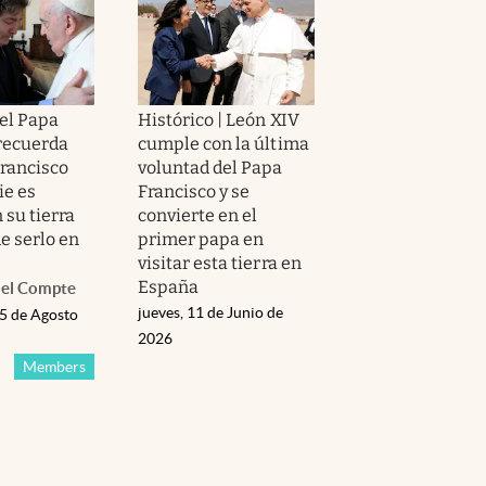
del Papa
Histórico | León XIV
recuerda
cumple con la última
Francisco
voluntad del Papa
ie es
Francisco y se
 su tierra
convierte en el
e serlo en
primer papa en
visitar esta tierra en
España
el Compte
jueves, 11 de Junio de
05 de Agosto
2026
Members