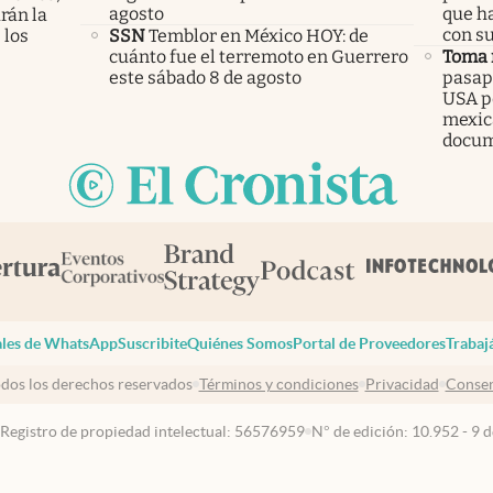
agosto
que h
rán la
con s
 los
SSN
Temblor en México HOY: de
cuánto fue el terremoto en Guerrero
Toma 
este sábado 8 de agosto
pasapo
USA pe
mexic
docu
les de WhatsApp
Suscribite
Quiénes Somos
Portal de Proveedores
Trabaj
dos los derechos reservados
Términos y condiciones
Privacidad
Consen
 Registro de propiedad intelectual: 56576959
N° de edición: 10.952 - 9 