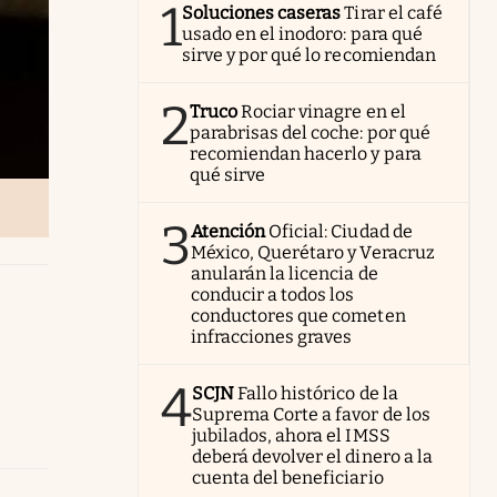
1
Soluciones caseras
Tirar el café
usado en el inodoro: para qué
sirve y por qué lo recomiendan
2
Truco
Rociar vinagre en el
parabrisas del coche: por qué
recomiendan hacerlo y para
qué sirve
3
Atención
Oficial: Ciudad de
México, Querétaro y Veracruz
anularán la licencia de
conducir a todos los
conductores que cometen
infracciones graves
4
SCJN
Fallo histórico de la
Suprema Corte a favor de los
jubilados, ahora el IMSS
deberá devolver el dinero a la
cuenta del beneficiario