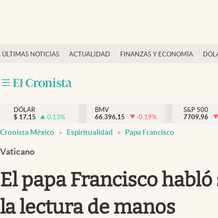
Últimas Noticias
ÚLTIMAS NOTICIAS
ACTUALIDAD
FINANZAS Y ECONOMÍA
DÓL
Actualidad
Finanzas y economía
Dólar y mercados
DÓLAR
BMV
S&P 500
Internacionales
$
17,15
0.13
%
66.396,15
-0.19
%
7709,96
Opinión
Cronista México
Espiritualidad
Papa Francisco
Brand Strategy
Vaticano
Pc y celular
El papa Francisco habló 
Vida y estilo
la lectura de manos
Tv