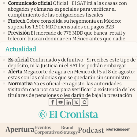
Comunicado oficial
Oficial | El SAT irá a las casas con
abogados y cámaras especiales para verificar el
cumplimiento de las obligaciones fiscales
Fintech
Cobre consolida su hegemonía en México:
supera los 1,500 MDD mensuales en pagos B2B
Previsión
El mercado de 776 MDD que banca, retail y
telecom buscan dominar en México antes que nadie
Actualidad
Es oficial
Confirmado y definitivo | Si recibes este tipo de
depósito, ni la Justicia ni el SAT los podrán embargar
Alerta
Megacorte de agua en México del 5 al 8 de agosto:
estas son las colonias que se quedarán sin suministro
Normativa
Ya es oficial: en agosto, las autoridades
visitarán casa por casa para verificar la existencia de los
titulares de pensiones o les darán de baja la prestación
abre en nueva pestaña
abre en nueva pestaña
abre en nueva pestaña
abre en nueva pestaña
abre en nueva pestaña