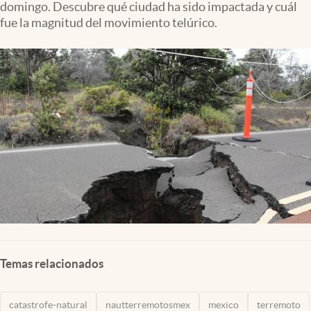
domingo. Descubre qué ciudad ha sido impactada y cuál
Clima
fue la magnitud del movimiento telúrico.
Espiritualidad
Mediakit
abre en nueva pestaña
México
Temas relacionados
catastrofe-natural
nautterremotosmex
mexico
terremoto