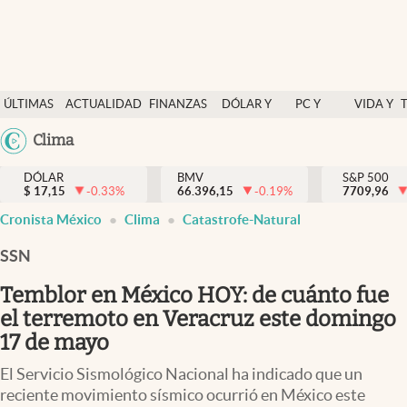
Últimas Noticias
ÚLTIMAS
ACTUALIDAD
FINANZAS
DÓLAR Y
PC Y
VIDA Y
Actualidad
NOTICIAS
Y
MERCADOS
CELULAR
ESTILO
Argentina
Clima
Finanzas y economía
ECONOMÍA
España
Dólar y mercados
DÓLAR
BMV
S&P 500
$
17,15
-0.33
%
66.396,15
-0.19
%
México
7709,96
Internacionales
Cronista México
Clima
Catastrofe-Natural
USA
Opinión
Colombia
SSN
Uruguay
Brand Strategy
Temblor en México HOY: de cuánto fue
Pc y celular
el terremoto en Veracruz este domingo
17 de mayo
Vida y estilo
El Servicio Sismológico Nacional ha indicado que un
Tv
reciente movimiento sísmico ocurrió en México este