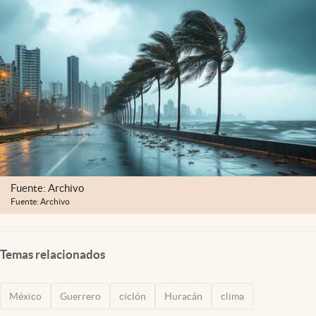
Clima
Espiritualidad
Mediakit
abre en nueva pestaña
México
Fuente: Archivo
Fuente: Archivo
Temas relacionados
México
Guerrero
ciclón
Huracán
clima