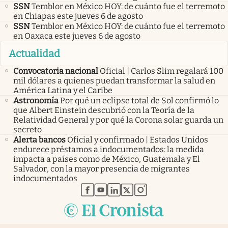
SSN
Temblor en México HOY: de cuánto fue el terremoto
en Chiapas este jueves 6 de agosto
SSN
Temblor en México HOY: de cuánto fue el terremoto
en Oaxaca este jueves 6 de agosto
Actualidad
Convocatoria nacional
Oficial | Carlos Slim regalará 100
mil dólares a quienes puedan transformar la salud en
América Latina y el Caribe
Astronomía
Por qué un eclipse total de Sol confirmó lo
que Albert Einstein descubrió con la Teoría de la
Relatividad General y por qué la Corona solar guarda un
secreto
Alerta bancos
Oficial y confirmado | Estados Unidos
endurece préstamos a indocumentados: la medida
impacta a países como de México, Guatemala y El
Salvador, con la mayor presencia de migrantes
indocumentados
abre en nueva pestaña
abre en nueva pestaña
abre en nueva pestaña
abre en nueva pestaña
abre en nueva pestaña