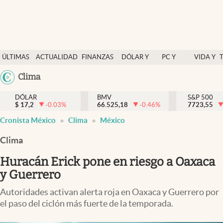
Últimas Noticias
ÚLTIMAS
ACTUALIDAD
FINANZAS
DÓLAR Y
PC Y
VIDA Y
Actualidad
NOTICIAS
Y
MERCADOS
CELULAR
ESTILO
Argentina
Clima
Finanzas y economía
ECONOMÍA
España
Dólar y mercados
DÓLAR
BMV
S&P 500
$
17,2
-0.03
%
66.525,18
-0.46
%
México
7723,55
Internacionales
Cronista México
Clima
México
USA
Opinión
Colombia
Clima
Uruguay
Brand Strategy
Huracán Erick pone en riesgo a Oaxaca
Pc y celular
y Guerrero
Vida y estilo
Autoridades activan alerta roja en Oaxaca y Guerrero por
el paso del ciclón más fuerte de la temporada.
Tv