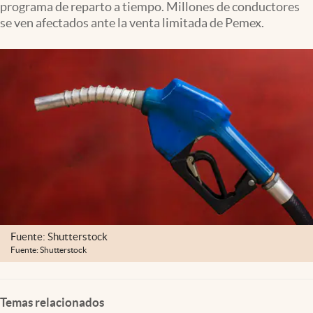
programa de reparto a tiempo. Millones de conductores
Clima
se ven afectados ante la venta limitada de Pemex.
Espiritualidad
Mediakit
abre en nueva pestaña
México
Fuente: Shutterstock
Fuente: Shutterstock
Temas relacionados