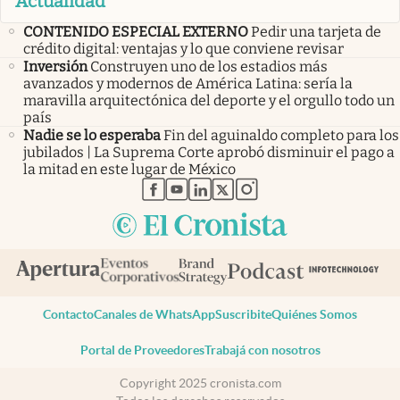
Actualidad
CONTENIDO ESPECIAL EXTERNO
Pedir una tarjeta de
crédito digital: ventajas y lo que conviene revisar
Inversión
Construyen uno de los estadios más
avanzados y modernos de América Latina: sería la
maravilla arquitectónica del deporte y el orgullo todo un
país
Nadie se lo esperaba
Fin del aguinaldo completo para los
jubilados | La Suprema Corte aprobó disminuir el pago a
la mitad en este lugar de México
abre en nueva pestaña
abre en nueva pestaña
abre en nueva pestaña
abre en nueva pestaña
abre en nueva pestaña
Contacto
Canales de WhatsApp
Suscribite
Quiénes Somos
Portal de Proveedores
Trabajá con nosotros
Copyright 2025 cronista.com