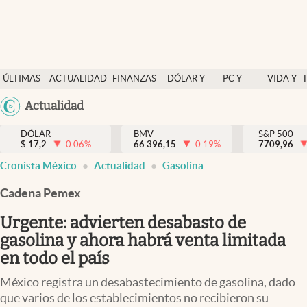
Últimas Noticias
ÚLTIMAS
ACTUALIDAD
FINANZAS
DÓLAR Y
PC Y
VIDA Y
Actualidad
NOTICIAS
Y
MERCADOS
CELULAR
ESTILO
Argentina
Actualidad
Finanzas y economía
ECONOMÍA
España
Dólar y mercados
DÓLAR
BMV
S&P 500
$
17,2
-0.06
%
66.396,15
-0.19
%
México
7709,96
Internacionales
Cronista México
Actualidad
Gasolina
USA
Opinión
Colombia
Cadena Pemex
Uruguay
Brand Strategy
Urgente: advierten desabasto de
Pc y celular
gasolina y ahora habrá venta limitada
en todo el país
Vida y estilo
México registra un desabastecimiento de gasolina, dado
Tv
que varios de los establecimientos no recibieron su