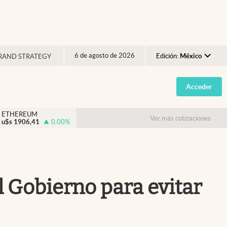
6 de agosto de 2026
Edición:
México
RAND STRATEGY
Argentina
Acceder
España
México
ETHEREUM
Ver más cotizaciones
u$s
1906,41
0.00
%
USA
Colombia
Uruguay
el Gobierno para evitar