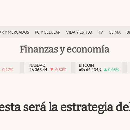
AR Y MERCADOS
PC Y CELULAR
VIDA Y ESTILO
TV
CLIMA
B
Finanzas y economía
NASDAQ
BITCOIN
-0.17
%
26.363,44
-0.83
%
u$s
64.434,9
0.05
%
esta será la estrategia d