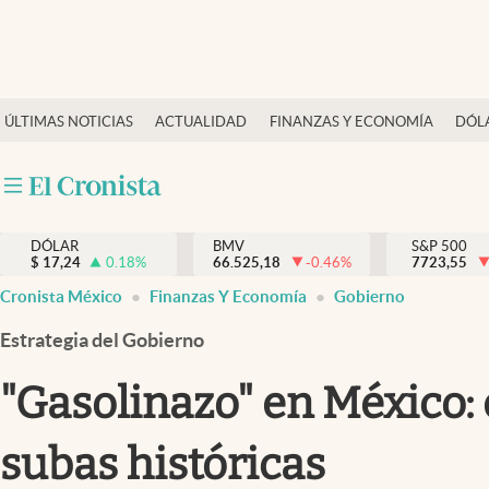
Últimas Noticias
ÚLTIMAS NOTICIAS
ACTUALIDAD
FINANZAS Y ECONOMÍA
DÓL
Actualidad
Finanzas y economía
Dólar y mercados
DÓLAR
BMV
S&P 500
Internacionales
$
17,24
0.18
%
66.525,18
-0.46
%
7723,55
Opinión
Cronista México
Finanzas Y Economía
Gobierno
Brand Strategy
Estrategia del Gobierno
Pc y celular
"Gasolinazo" en México: 
Vida y estilo
subas históricas
Tv