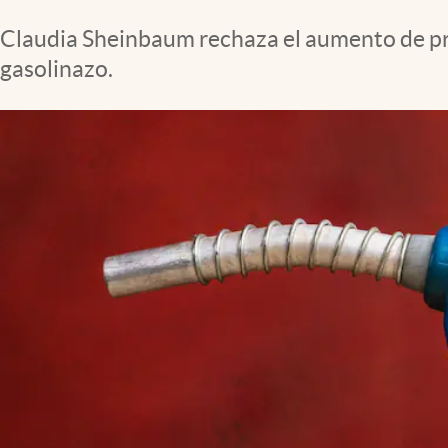
Clima
Claudia Sheinbaum rechaza el aumento de pre
Espiritualidad
gasolinazo.
Mediakit
abre en nueva pestaña