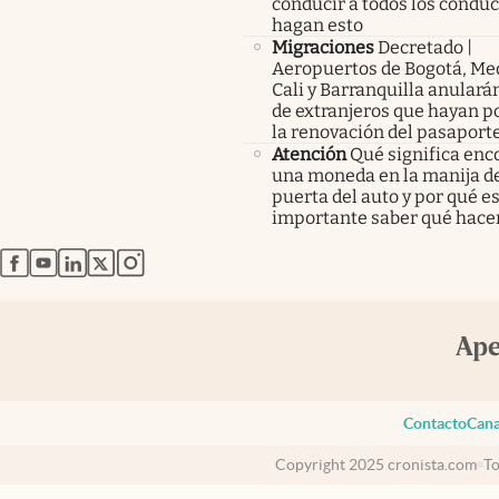
conducir a todos los condu
hagan esto
Migraciones
Decretado |
Aeropuertos de Bogotá, Med
Cali y Barranquilla anularán
de extranjeros que hayan p
la renovación del pasaport
Atención
Qué significa enc
una moneda en la manija de
puerta del auto y por qué e
importante saber qué hace
abre en nueva pestaña
abre en nueva pestaña
abre en nueva pestaña
abre en nueva pestaña
abre en nueva pestaña
Contacto
Cana
Copyright 2025 cronista.com
To