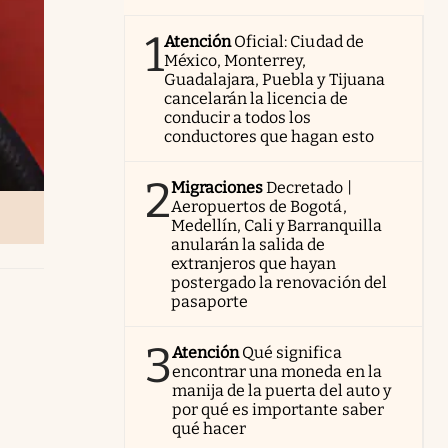
1
Atención
Oficial: Ciudad de
México, Monterrey,
Guadalajara, Puebla y Tijuana
cancelarán la licencia de
conducir a todos los
conductores que hagan esto
2
Migraciones
Decretado |
Aeropuertos de Bogotá,
Medellín, Cali y Barranquilla
anularán la salida de
extranjeros que hayan
postergado la renovación del
pasaporte
3
Atención
Qué significa
encontrar una moneda en la
manija de la puerta del auto y
por qué es importante saber
qué hacer