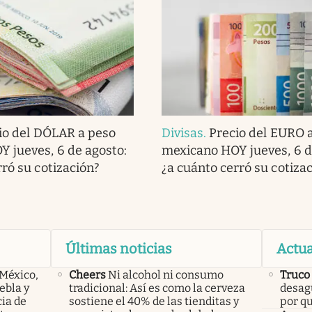
io del DÓLAR a peso
Divisas
.
Precio del EURO 
 jueves, 6 de agosto:
mexicano HOY jueves, 6 d
rró su cotización?
¿a cuánto cerró su cotiza
Últimas noticias
Actua
 México,
Cheers
Ni alcohol ni consumo
Truco
ebla y
tradicional: Así es como la cerveza
desagü
cia de
sostiene el 40% de las tienditas y
por q