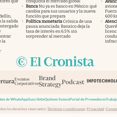
ctores que
conquista el mercado global
Avanc
Banca
Nu ya es banco en México: qué
avione
cambia para sus usuarios y la nueva
Fuerz
ellín,
función que prepara
600 km
 la salida
Política monetaria
Crónica de una
Atenc
ostergado
pausa anunciada: Banxico deja la
Querét
e
tasa de interés en 6.5% sin
licenc
ontrar
sorprender al mercado
condu
 la
infrac
s
r
les de WhatsApp
Suscribite
Quiénes Somos
Portal de Proveedores
Trabaj
dos los derechos reservados
Términos y condiciones
Privacidad
Consen