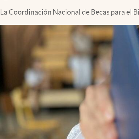
Clima
La Coordinación Nacional de Becas para el Bi
Espiritualidad
Mediakit
abre en nueva pestaña