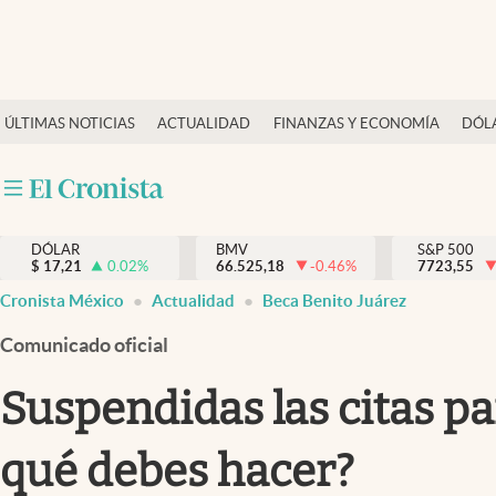
Últimas Noticias
ÚLTIMAS NOTICIAS
ACTUALIDAD
FINANZAS Y ECONOMÍA
DÓL
Actualidad
Finanzas y economía
Dólar y mercados
DÓLAR
BMV
S&P 500
Internacionales
$
17,21
0.02
%
66.525,18
-0.46
%
7723,55
Opinión
Cronista México
Actualidad
Beca Benito Juárez
Brand Strategy
Comunicado oficial
Pc y celular
Suspendidas las citas pa
Vida y estilo
qué debes hacer?
Tv