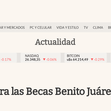
AR Y MERCADOS
PC Y CELULAR
VIDA Y ESTILO
TV
CLIMA
B
Actualidad
NASDAQ
BITCOIN
-0.17
%
26.348,35
-0.06
%
u$s
64.214,49
-0.29
%
ra las Becas Benito Juár