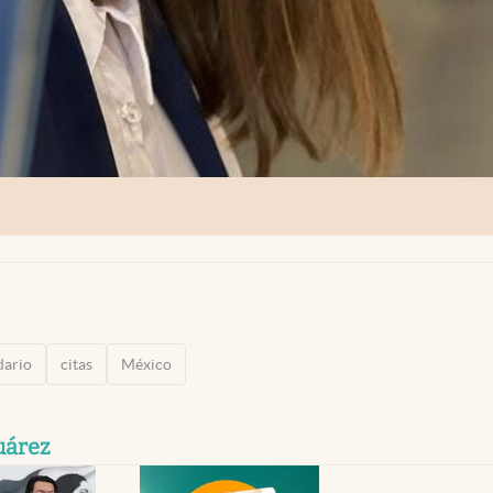
dario
citas
México
uárez