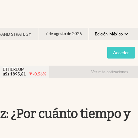
7 de agosto de 2026
Edición:
México
RAND STRATEGY
Argentina
Acceder
España
México
ETHEREUM
Ver más cotizaciones
u$s
1895,61
-0.56
%
USA
Colombia
Uruguay
ez: ¿Por cuánto tiempo y