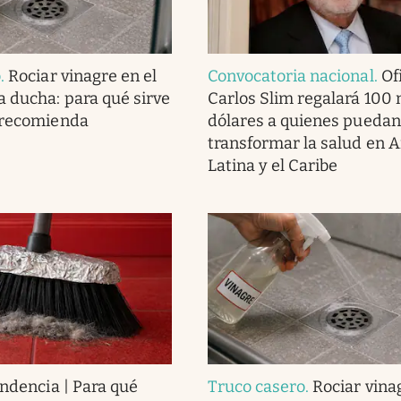
o
.
Rociar vinagre en el
Convocatoria nacional
.
Ofi
a ducha: para qué sirve
Carlos Slim regalará 100 
 recomienda
dólares a quienes puedan
transformar la salud en 
Latina y el Caribe
endencia | Para qué
Truco casero
.
Rociar vina