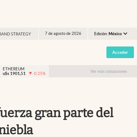
7 de agosto de 2026
Edición:
México
RAND STRATEGY
Argentina
Acceder
España
México
ETHEREUM
Ver más cotizaciones
u$s
1901,51
-0.25
%
USA
Colombia
Uruguay
uerza gran parte del
 niebla