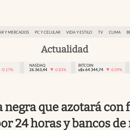
AR Y MERCADOS
PC Y CELULAR
VIDA Y ESTILO
TV
CLIMA
B
Actualidad
NASDAQ
BITCOIN
-0.17
%
26.363,44
-0.83
%
u$s
64.344,74
-0.09
%
 negra que azotará con f
 por 24 horas y bancos de