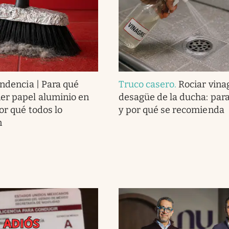
endencia | Para qué
Truco casero
.
Rociar vina
er papel aluminio en
desagüe de la ducha: para
or qué todos lo
y por qué se recomienda
n