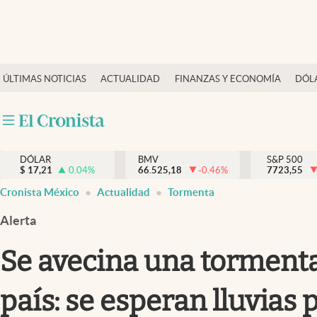
Últimas Noticias
ÚLTIMAS NOTICIAS
ACTUALIDAD
FINANZAS Y ECONOMÍA
DÓL
Actualidad
Finanzas y economía
Dólar y mercados
DÓLAR
BMV
S&P 500
Internacionales
$
17,21
0.04
%
66.525,18
-0.46
%
7723,55
Opinión
Cronista México
Actualidad
Tormenta
Brand Strategy
Alerta
Pc y celular
Se avecina una tormenta
Vida y estilo
país: se esperan lluvias
Tv