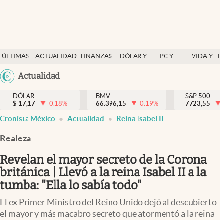
Últimas Noticias
ÚLTIMAS
ACTUALIDAD
FINANZAS
DÓLAR Y
PC Y
VIDA Y
Actualidad
NOTICIAS
Y
MERCADOS
CELULAR
ESTILO
Argentina
Actualidad
Finanzas y economía
ECONOMÍA
España
Dólar y mercados
DÓLAR
BMV
S&P 500
$
17,17
-0.18
%
66.396,15
-0.19
%
México
7723,55
Internacionales
Cronista México
Actualidad
Reina Isabel II
USA
Opinión
Colombia
Realeza
Uruguay
Brand Strategy
Revelan el mayor secreto de la Corona
Pc y celular
británica | Llevó a la reina Isabel II a la
tumba: "Ella lo sabía todo"
Vida y estilo
El ex Primer Ministro del Reino Unido dejó al descubierto
Tv
el mayor y más macabro secreto que atormentó a la reina