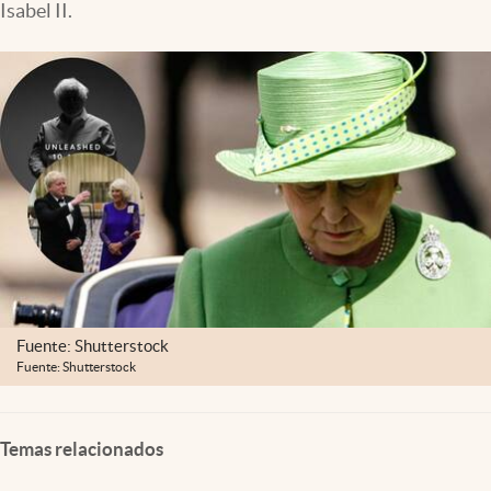
Isabel II.
Clima
Espiritualidad
Mediakit
abre en nueva pestaña
México
Fuente: Shutterstock
Fuente: Shutterstock
Temas relacionados