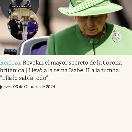
Clima
Espiritualidad
Mediakit
abre en nueva pestaña
México
Realeza
.
Revelan el mayor secreto de la Corona
británica | Llevó a la reina Isabel II a la tumba:
"Ella lo sabía todo"
jueves, 03 de Octubre de 2024