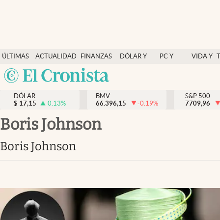
Últimas Noticias
ÚLTIMAS
ACTUALIDAD
FINANZAS
DÓLAR Y
PC Y
VIDA Y
Actualidad
NOTICIAS
Y
MERCADOS
CELULAR
ESTILO
Argentina
Finanzas y economía
ECONOMÍA
España
Dólar y mercados
DÓLAR
BMV
S&P 500
$
17,15
0.13
%
66.396,15
-0.19
%
México
7709,96
Internacionales
USA
Boris Johnson
Opinión
Colombia
Boris Johnson
Uruguay
Brand Strategy
Pc y celular
Vida y estilo
Tv