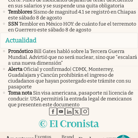
en sus salarios y se suspende una quita obligatoria
Temblores
Sismo de magnitud 4.1 se registró en Chiapas
este sábado 8 de agosto
SSN
Temblor en México HOY: de cuánto fue el terremoto
en Guerrero este sábado 8 de agosto
Actualidad
Pronóstico
Bill Gates habló sobre la Tercera Guerra
Mundial. Advirtió que no será nuclear, sino que “escalará
a una nueva dimensión”
Alerta
Oficial y confirmado| CDMX, Monterrey,
Guadalajara y Cancún prohibirán el ingreso de
ciudadanos que hayan postergado este trámite con su
pasaporte
Toma nota
Sin visa americana, pasaporte ni licencia de
conducir. USA permitirá la entrada legal de mexicanos
que presenten este documento
abre en nueva pestaña
abre en nueva pestaña
abre en nueva pestaña
abre en nueva pestaña
abre en nueva pestaña