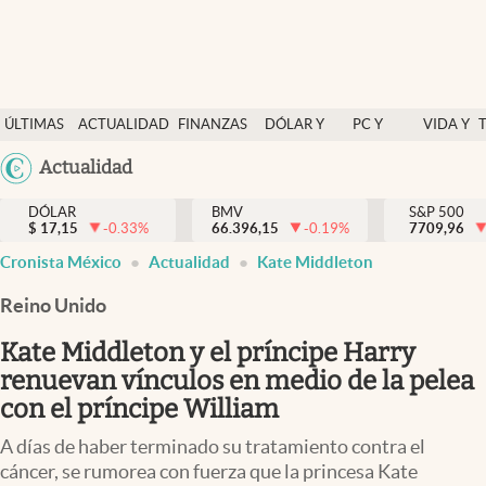
Últimas Noticias
ÚLTIMAS
ACTUALIDAD
FINANZAS
DÓLAR Y
PC Y
VIDA Y
Actualidad
NOTICIAS
Y
MERCADOS
CELULAR
ESTILO
Argentina
Actualidad
Finanzas y economía
ECONOMÍA
España
Dólar y mercados
DÓLAR
BMV
S&P 500
$
17,15
-0.33
%
66.396,15
-0.19
%
México
7709,96
Internacionales
Cronista México
Actualidad
Kate Middleton
USA
Opinión
Colombia
Reino Unido
Uruguay
Brand Strategy
Kate Middleton y el príncipe Harry
Pc y celular
renuevan vínculos en medio de la pelea
con el príncipe William
Vida y estilo
A días de haber terminado su tratamiento contra el
Tv
cáncer, se rumorea con fuerza que la princesa Kate