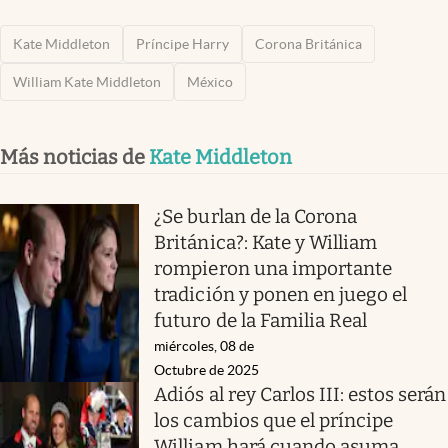
Kate Middleton
Príncipe Harry
Corona Británica
William Kate Middleton
México
Más noticias de
Kate Middleton
¿Se burlan de la Corona
Británica?: Kate y William
rompieron una importante
tradición y ponen en juego el
futuro de la Familia Real
miércoles, 08 de
Octubre de 2025
Adiós al rey Carlos III: estos serán
los cambios que el príncipe
William hará cuando asuma