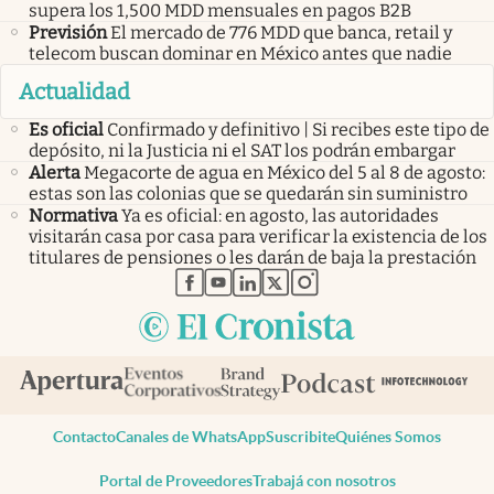
supera los 1,500 MDD mensuales en pagos B2B
Previsión
El mercado de 776 MDD que banca, retail y
telecom buscan dominar en México antes que nadie
Actualidad
Es oficial
Confirmado y definitivo | Si recibes este tipo de
depósito, ni la Justicia ni el SAT los podrán embargar
Alerta
Megacorte de agua en México del 5 al 8 de agosto:
estas son las colonias que se quedarán sin suministro
Normativa
Ya es oficial: en agosto, las autoridades
visitarán casa por casa para verificar la existencia de los
titulares de pensiones o les darán de baja la prestación
abre en nueva pestaña
abre en nueva pestaña
abre en nueva pestaña
abre en nueva pestaña
abre en nueva pestaña
Contacto
Canales de WhatsApp
Suscribite
Quiénes Somos
Portal de Proveedores
Trabajá con nosotros