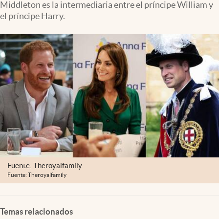
Middleton es la intermediaria entre el príncipe William y
Clima
el príncipe Harry.
Espiritualidad
Mediakit
abre en nueva pestaña
México
Fuente: Theroyalfamily
Fuente: Theroyalfamily
Temas relacionados