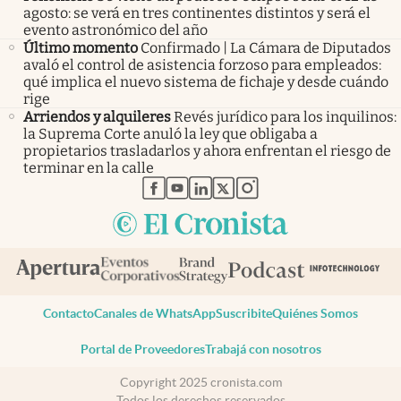
agosto: se verá en tres continentes distintos y será el
evento astronómico del año
Último momento
Confirmado | La Cámara de Diputados
avaló el control de asistencia forzoso para empleados:
qué implica el nuevo sistema de fichaje y desde cuándo
rige
Arriendos y alquileres
Revés jurídico para los inquilinos:
la Suprema Corte anuló la ley que obligaba a
propietarios trasladarlos y ahora enfrentan el riesgo de
terminar en la calle
abre en nueva pestaña
abre en nueva pestaña
abre en nueva pestaña
abre en nueva pestaña
abre en nueva pestaña
Contacto
Canales de WhatsApp
Suscribite
Quiénes Somos
Portal de Proveedores
Trabajá con nosotros
Copyright 2025 cronista.com
Todos los derechos reservados