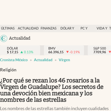
Últimas Noticias
ÚLTIMAS
ACTUALIDAD
FINANZAS
DÓLAR Y
PC Y
VIDA Y
Actualidad
NOTICIAS
Y
MERCADOS
CELULAR
ESTILO
Argentina
Actualidad
Finanzas y economía
ECONOMÍA
España
Dólar y mercados
DÓLAR
BMV
S&P 500
$
17,15
0.13
%
66.396,15
-0.19
%
México
7709,96
Internacionales
Cronista México
Actualidad
Vírgen
USA
Opinión
Colombia
Religión
Uruguay
Brand Strategy
¿Por qué se rezan los 46 rosarios a la
Pc y celular
Virgen de Guadalupe? Los secretos de
una devoción bien mexicana y los
Vida y estilo
nombres de las estrellas
Tv
Los nombres de las estrellas también incluyen cualidades