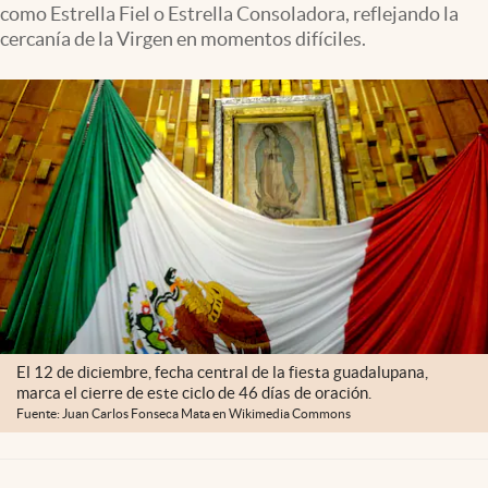
como Estrella Fiel o Estrella Consoladora, reflejando la
Clima
cercanía de la Virgen en momentos difíciles.
Espiritualidad
Mediakit
abre en nueva pestaña
México
El 12 de diciembre, fecha central de la fiesta guadalupana,
marca el cierre de este ciclo de 46 días de oración.
Fuente: Juan Carlos Fonseca Mata en Wikimedia Commons