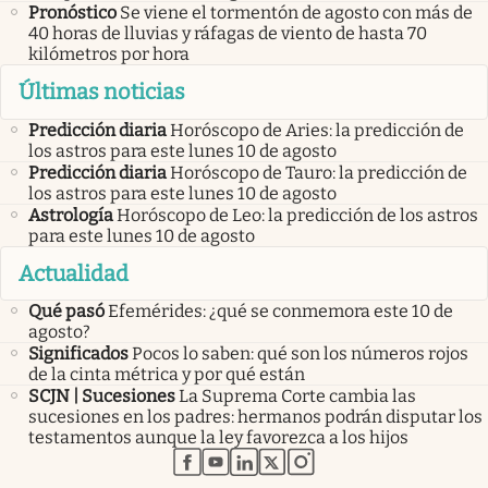
Pronóstico
Se viene el tormentón de agosto con más de
40 horas de lluvias y ráfagas de viento de hasta 70
kilómetros por hora
Últimas noticias
Predicción diaria
Horóscopo de Aries: la predicción de
los astros para este lunes 10 de agosto
Predicción diaria
Horóscopo de Tauro: la predicción de
los astros para este lunes 10 de agosto
Astrología
Horóscopo de Leo: la predicción de los astros
para este lunes 10 de agosto
Actualidad
Qué pasó
Efemérides: ¿qué se conmemora este 10 de
agosto?
Significados
Pocos lo saben: qué son los números rojos
de la cinta métrica y por qué están
SCJN | Sucesiones
La Suprema Corte cambia las
sucesiones en los padres: hermanos podrán disputar los
testamentos aunque la ley favorezca a los hijos
abre en nueva pestaña
abre en nueva pestaña
abre en nueva pestaña
abre en nueva pestaña
abre en nueva pestaña