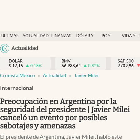
Últimas Noticias
ÚLTIMAS
ACTUALIDAD
FINANZAS
DÓLAR Y
PC Y
VIDA Y
Actualidad
NOTICIAS
Y
MERCADOS
CELULAR
ESTILO
Argentina
Actualidad
Finanzas y economía
ECONOMÍA
España
Dólar y mercados
DÓLAR
BMV
S&P 500
$
17,15
0.18
%
66.938,64
0.82
%
México
7709,96
Internacionales
Cronista México
Actualidad
Javier Milei
USA
Opinión
Colombia
Internacional
Uruguay
Brand Strategy
Preocupación en Argentina por la
Pc y celular
seguridad del presidente | Javier Milei
canceló un evento por posibles
Vida y estilo
sabotajes y amenazas
Tv
El presidente de Argentina, Javier Milei, habló este