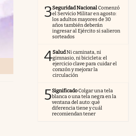
3
Seguridad Nacional
Comenzó
el Servicio Militar en agosto:
los adultos mayores de 30
años también deberán
ingresar al Ejército si salieron
sorteados
4
Salud
Ni caminata, ni
gimnasio, ni bicicleta: el
ejercicio clave para cuidar el
corazón y mejorar la
circulación
5
Significado
Colgar una tela
blanca o una tela negra en la
ventana del auto: qué
diferencia tiene y cuál
recomiendan tener