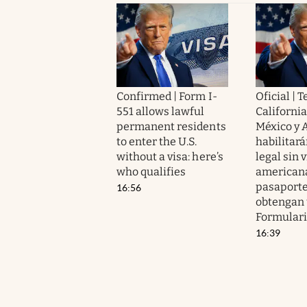
Confirmed | Form I-
Oficial | T
551 allows lawful
Californi
permanent residents
México y 
to enter the U.S.
habilitará
without a visa: here’s
legal sin 
who qualifies
american
pasaporte
16:56
obtengan
Formulari
16:39