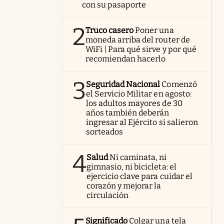
con su pasaporte
2
Truco casero
Poner una
moneda arriba del router de
WiFi | Para qué sirve y por qué
recomiendan hacerlo
3
Seguridad Nacional
Comenzó
el Servicio Militar en agosto:
los adultos mayores de 30
años también deberán
ingresar al Ejército si salieron
sorteados
4
Salud
Ni caminata, ni
gimnasio, ni bicicleta: el
ejercicio clave para cuidar el
corazón y mejorar la
circulación
Significado
Colgar una tela