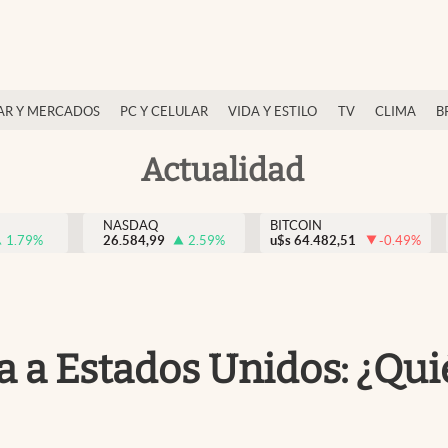
AR Y MERCADOS
PC Y CELULAR
VIDA Y ESTILO
TV
CLIMA
B
Actualidad
NASDAQ
BITCOIN
1.79
%
26.584,99
2.59
%
u$s
64.482,51
-0.49
%
a a Estados Unidos: ¿Qu