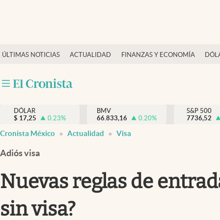
Últimas Noticias
ÚLTIMAS NOTICIAS
ACTUALIDAD
FINANZAS Y ECONOMÍA
DÓL
Actualidad
Finanzas y economía
Dólar y mercados
DÓLAR
BMV
S&P 500
Internacionales
$
17,25
0.23
%
66.833,16
0.20
%
7736,52
Opinión
Cronista México
Actualidad
Visa
Brand Strategy
Adiós visa
Pc y celular
Nuevas reglas de entrad
Vida y estilo
sin visa?
Tv