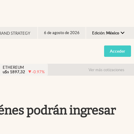
6 de agosto de 2026
Edición:
México
RAND STRATEGY
Argentina
Acceder
España
México
ETHEREUM
Ver más cotizaciones
u$s
1897,32
-0.97
%
USA
Colombia
Uruguay
iénes podrán ingresar