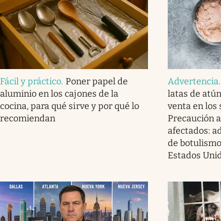
Fácil y práctico
.
Poner papel de
Advertencia
aluminio en los cajones de la
latas de atú
cocina, para qué sirve y por qué lo
venta en los
recomiendan
Precaución a
afectados: a
de botulismo
Estados Uni