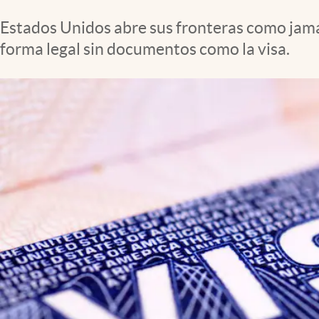
Clima
Estados Unidos abre sus fronteras como jamás
Espiritualidad
forma legal sin documentos como la visa.
Mediakit
abre en nueva pestaña