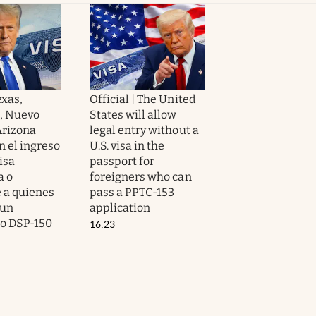
exas,
Official | The United
a, Nuevo
States will allow
Arizona
legal entry without a
n el ingreso
U.S. visa in the
visa
passport for
a o
foreigners who can
 a quienes
pass a PPTC-153
 un
application
o DSP-150
16:23