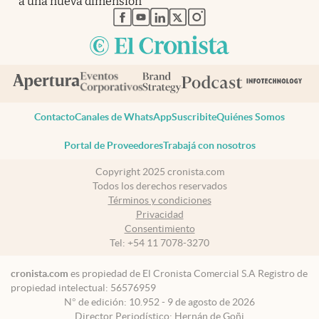
a una nueva dimensión”
abre en nueva pestaña
abre en nueva pestaña
abre en nueva pestaña
abre en nueva pestaña
abre en nueva pestaña
Contacto
Canales de WhatsApp
Suscribite
Quiénes Somos
Portal de Proveedores
Trabajá con nosotros
Copyright 2025 cronista.com
Todos los derechos reservados
Términos y condiciones
Privacidad
Consentimiento
Tel:
+54 11 7078-3270
cronista.com
es propiedad de El Cronista Comercial S.A Registro de
propiedad intelectual: 56576959
N° de edición: 10.952 - 9 de agosto de 2026
Director Periodístico: Hernán de Goñi