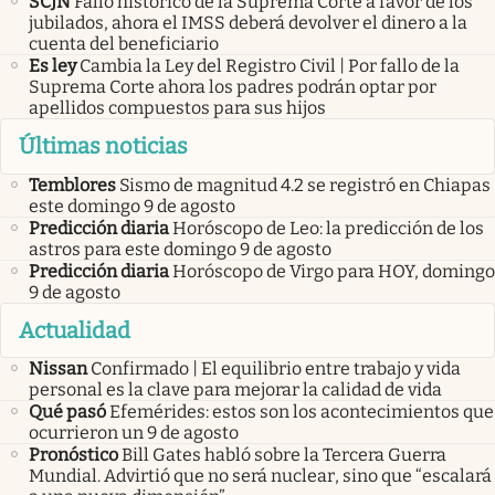
SCJN
Fallo histórico de la Suprema Corte a favor de los
jubilados, ahora el IMSS deberá devolver el dinero a la
cuenta del beneficiario
Es ley
Cambia la Ley del Registro Civil | Por fallo de la
Suprema Corte ahora los padres podrán optar por
apellidos compuestos para sus hijos
Últimas noticias
Temblores
Sismo de magnitud 4.2 se registró en Chiapas
este domingo 9 de agosto
Predicción diaria
Horóscopo de Leo: la predicción de los
astros para este domingo 9 de agosto
Predicción diaria
Horóscopo de Virgo para HOY, domingo
9 de agosto
Actualidad
Nissan
Confirmado | El equilibrio entre trabajo y vida
personal es la clave para mejorar la calidad de vida
Qué pasó
Efemérides: estos son los acontecimientos que
ocurrieron un 9 de agosto
Pronóstico
Bill Gates habló sobre la Tercera Guerra
Mundial. Advirtió que no será nuclear, sino que “escalará