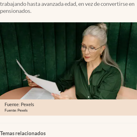
trabajando hasta avanzada edad, en vez de convertirse en
Clima
pensionados.
Espiritualidad
Mediakit
abre en nueva pestaña
México
Fuente: Pexels
Fuente: Pexels
Temas relacionados