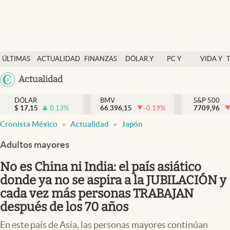
Últimas Noticias
ÚLTIMAS
ACTUALIDAD
FINANZAS
DÓLAR Y
PC Y
VIDA Y
Actualidad
NOTICIAS
Y
MERCADOS
CELULAR
ESTILO
Argentina
Actualidad
Finanzas y economía
ECONOMÍA
España
Dólar y mercados
DÓLAR
BMV
S&P 500
$
17,15
0.13
%
66.396,15
-0.19
%
México
7709,96
Internacionales
Cronista México
Actualidad
Japón
USA
Opinión
Colombia
Adultos mayores
Uruguay
Brand Strategy
No es China ni India: el país asiático
Pc y celular
donde ya no se aspira a la JUBILACIÓN y
cada vez más personas TRABAJAN
Vida y estilo
después de los 70 años
Tv
En este país de Asia, las personas mayores continúan