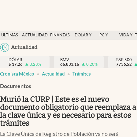
Últimas Noticias
ÚLTIMAS
ACTUALIDAD
FINANZAS
DÓLAR Y
PC Y
VIDA Y
Actualidad
NOTICIAS
Y
MERCADOS
CELULAR
ESTILO
Argentina
Actualidad
Finanzas y economía
ECONOMÍA
España
Dólar y mercados
DÓLAR
BMV
S&P 500
$
17,26
0.28
%
66.833,16
0.20
%
México
7736,52
Internacionales
Cronista México
Actualidad
Trámites
USA
Opinión
Colombia
Documentos
Uruguay
Brand Strategy
Murió la CURP | Este es el nuevo
Pc y celular
documento obligatorio que reemplaza a
la clave única y es necesario para estos
Vida y estilo
trámites
Tv
La Clave Única de Registro de Población ya no será