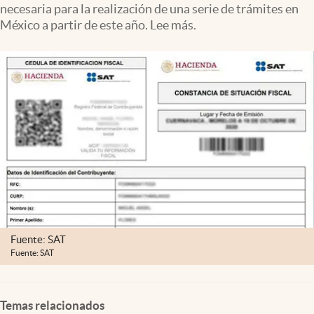
necesaria para la realización de una serie de trámites en
Clima
México a partir de este año. Lee más.
Espiritualidad
Mediakit
abre en nueva pestaña
México
Fuente: SAT
Fuente: SAT
Temas relacionados