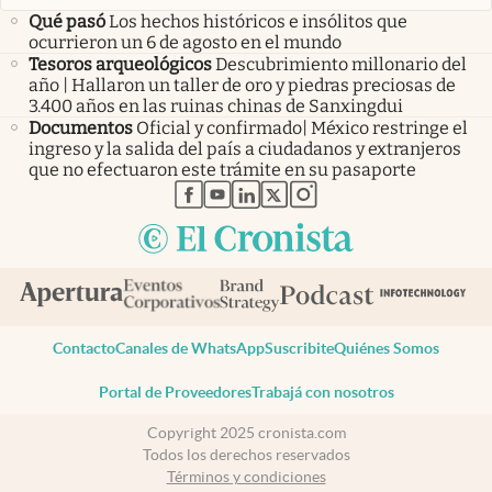
Qué pasó
Los hechos históricos e insólitos que
ocurrieron un 6 de agosto en el mundo
Tesoros arqueológicos
Descubrimiento millonario del
año | Hallaron un taller de oro y piedras preciosas de
3.400 años en las ruinas chinas de Sanxingdui
Documentos
Oficial y confirmado| México restringe el
ingreso y la salida del país a ciudadanos y extranjeros
que no efectuaron este trámite en su pasaporte
abre en nueva pestaña
abre en nueva pestaña
abre en nueva pestaña
abre en nueva pestaña
abre en nueva pestaña
Contacto
Canales de WhatsApp
Suscribite
Quiénes Somos
Portal de Proveedores
Trabajá con nosotros
Copyright 2025 cronista.com
Todos los derechos reservados
Términos y condiciones