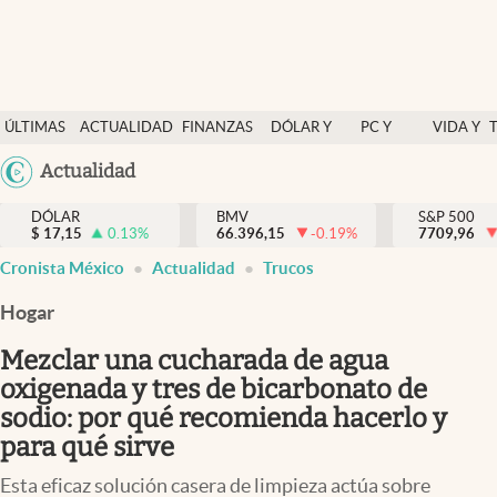
Últimas Noticias
ÚLTIMAS
ACTUALIDAD
FINANZAS
DÓLAR Y
PC Y
VIDA Y
Actualidad
NOTICIAS
Y
MERCADOS
CELULAR
ESTILO
Argentina
Actualidad
Finanzas y economía
ECONOMÍA
España
Dólar y mercados
DÓLAR
BMV
S&P 500
$
17,15
0.13
%
66.396,15
-0.19
%
México
7709,96
Internacionales
Cronista México
Actualidad
Trucos
USA
Opinión
Colombia
Hogar
Uruguay
Brand Strategy
Mezclar una cucharada de agua
Pc y celular
oxigenada y tres de bicarbonato de
sodio: por qué recomienda hacerlo y
Vida y estilo
para qué sirve
Tv
Esta eficaz solución casera de limpieza actúa sobre