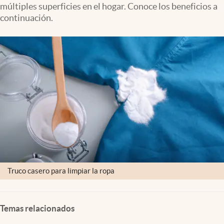
múltiples superficies en el hogar. Conoce los beneficios a
Clima
continuación.
Espiritualidad
Mediakit
abre en nueva pestaña
México
Truco casero para limpiar la ropa
Temas relacionados