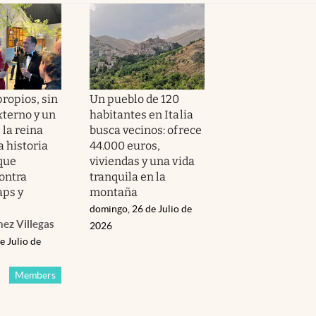
ropios, sin
Un pueblo de 120
xterno y un
habitantes en Italia
 la reina
busca vecinos: ofrece
a historia
44.000 euros,
 que
viviendas y una vida
ontra
tranquila en la
ps y
montaña
domingo, 26 de Julio de
hez Villegas
2026
e Julio de
Members