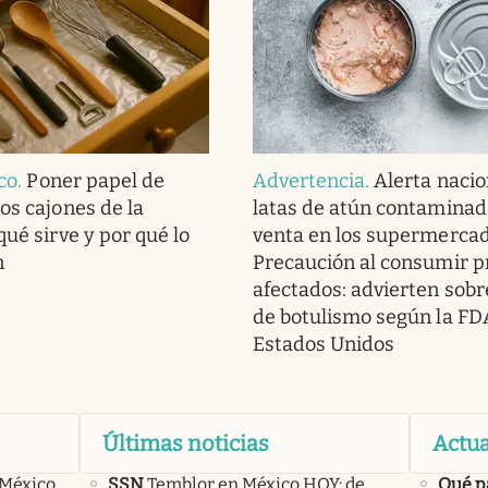
ico
.
Poner papel de
Advertencia
.
Alerta nacio
os cajones de la
latas de atún contaminad
qué sirve y por qué lo
venta en los supermercad
n
Precaución al consumir p
afectados: advierten sobr
de botulismo según la FD
Estados Unidos
Últimas noticias
Actua
 México,
SSN
Temblor en México HOY: de
Qué p