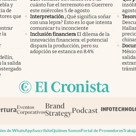
ebla y
cuánto fue el terremoto en Guerrero
insóli
cia de
este miércoles 5 de agosto
agost
ctores que
Interpretación
¿Qué significa soñar
Tesor
con una lepra? Esto es lo que intenta
Descub
ontrar
comunicar tu inconciente
Hallar
 la
precio
Inclusión financiera
El dilema de la
s
china
innovación financiera: el potencial
r
dispara la producción, pero su
Docu
adopción se estanca en 8.4%
México
ellín,
salida
 la salida
extran
ostergado
trámi
e
les de WhatsApp
Suscribite
Quiénes Somos
Portal de Proveedores
Trabaj