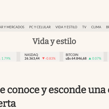
AR Y MERCADOS
PC Y CELULAR
VIDA Y ESTILO
TV
CLIMA
B
Vida y estilo
NASDAQ
BITCOIN
1.79
%
26.363,44
-0.83
%
u$s
64.846,68
0.07
%
die conoce y esconde una
erta