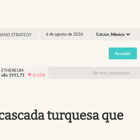
6 de agosto de 2026
Edición:
México
RAND STRATEGY
Argentina
Acceder
España
México
ETHEREUM
Ver más cotizaciones
u$s
1911,71
-0.22
%
USA
Colombia
Uruguay
 cascada turquesa que