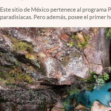
Clima
Este sitio de México pertenece al programa 
Espiritualidad
paradisíacas. Pero además, posee el primer 
Mediakit
abre en nueva pestaña