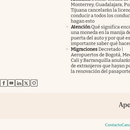
Monterrey, Guadalajara, Pu
Tijuana cancelarán la licen
conducir a todos los condu
hagan esto
Atención
Qué significa enc
una moneda en la manija de
puerta del auto y por qué e
importante saber qué hace
Migraciones
Decretado |
Aeropuertos de Bogotá, Med
Cali y Barranquilla anularán
de extranjeros que hayan p
la renovación del pasaport
abre en nueva pestaña
abre en nueva pestaña
abre en nueva pestaña
abre en nueva pestaña
abre en nueva pestaña
Contacto
Cana