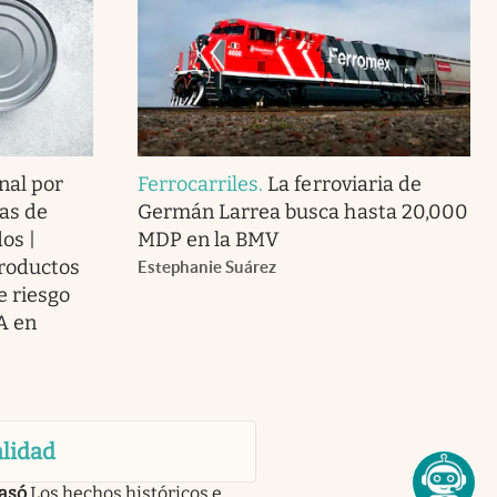
nal por
Ferrocarriles
.
La ferroviaria de
as de
Germán Larrea busca hasta 20,000
os |
MDP en la BMV
roductos
Estephanie Suárez
e riesgo
A en
lidad
asó
Los hechos históricos e