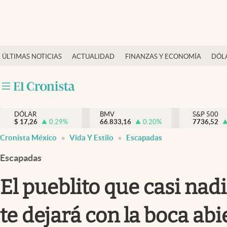
Últimas Noticias
ÚLTIMAS NOTICIAS
ACTUALIDAD
FINANZAS Y ECONOMÍA
DÓL
Actualidad
Finanzas y economía
Dólar y mercados
DÓLAR
BMV
S&P 500
Internacionales
$
17,26
0.29
%
66.833,16
0.20
%
7736,52
Opinión
Cronista México
Vida Y Estilo
Escapadas
Brand Strategy
Escapadas
Pc y celular
El pueblito que casi na
Vida y estilo
te dejará con la boca abi
Tv