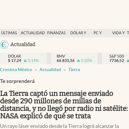
Últimas Noticias
ÚLTIMAS
ACTUALIDAD
FINANZAS
DÓLAR Y
PC Y
VIDA Y
Actualidad
NOTICIAS
Y
MERCADOS
CELULAR
ESTILO
Argentina
Actualidad
Finanzas y economía
ECONOMÍA
España
Dólar y mercados
DÓLAR
BMV
S&P 500
$
17,24
0.19
%
66.833,16
0.20
%
México
7736,52
Internacionales
Cronista México
Actualidad
Tierra
USA
Opinión
Colombia
Te sorprenderá
Uruguay
Brand Strategy
La Tierra captó un mensaje enviado
Pc y celular
desde 290 millones de millas de
distancia, y no llegó por radio ni satélite:
Vida y estilo
NASA explicó de qué se trata
Tv
Un rayo láser enviado desde la Tierra logró alcanzar la