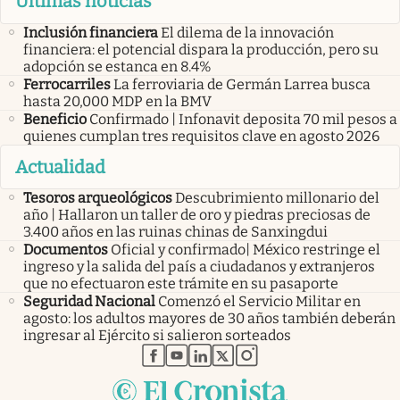
Últimas noticias
Inclusión financiera
El dilema de la innovación
financiera: el potencial dispara la producción, pero su
adopción se estanca en 8.4%
Ferrocarriles
La ferroviaria de Germán Larrea busca
hasta 20,000 MDP en la BMV
Beneficio
Confirmado | Infonavit deposita 70 mil pesos a
quienes cumplan tres requisitos clave en agosto 2026
Actualidad
Tesoros arqueológicos
Descubrimiento millonario del
año | Hallaron un taller de oro y piedras preciosas de
3.400 años en las ruinas chinas de Sanxingdui
Documentos
Oficial y confirmado| México restringe el
ingreso y la salida del país a ciudadanos y extranjeros
que no efectuaron este trámite en su pasaporte
Seguridad Nacional
Comenzó el Servicio Militar en
agosto: los adultos mayores de 30 años también deberán
ingresar al Ejército si salieron sorteados
abre en nueva pestaña
abre en nueva pestaña
abre en nueva pestaña
abre en nueva pestaña
abre en nueva pestaña