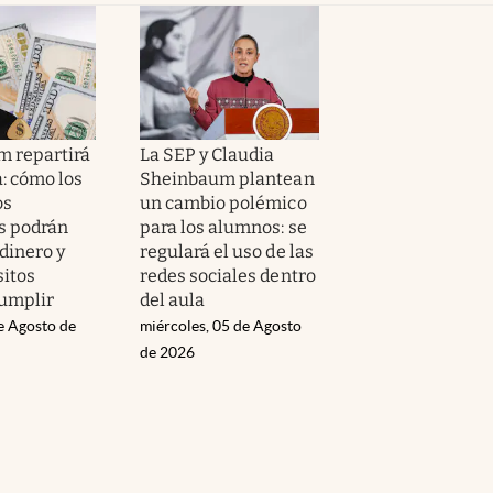
m repartirá
La SEP y Claudia
: cómo los
Sheinbaum plantean
os
un cambio polémico
s podrán
para los alumnos: se
 dinero y
regulará el uso de las
sitos
redes sociales dentro
umplir
del aula
e Agosto de
miércoles, 05 de Agosto
de 2026