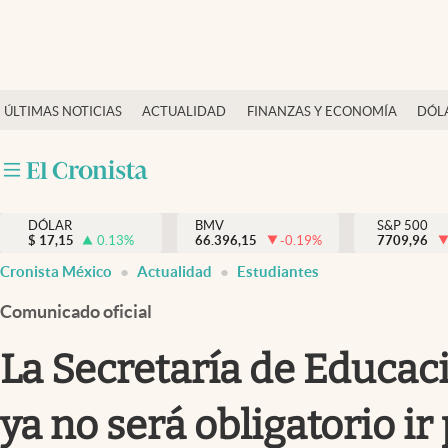
Últimas Noticias
ÚLTIMAS NOTICIAS
ACTUALIDAD
FINANZAS Y ECONOMÍA
DÓL
Actualidad
Finanzas y economía
Dólar y mercados
DÓLAR
BMV
S&P 500
Internacionales
$
17,15
0.13
%
66.396,15
-0.19
%
7709,96
Opinión
Cronista México
Actualidad
Estudiantes
Brand Strategy
Comunicado oficial
Pc y celular
La Secretaría de Educaci
Vida y estilo
ya no será obligatorio ir
Tv