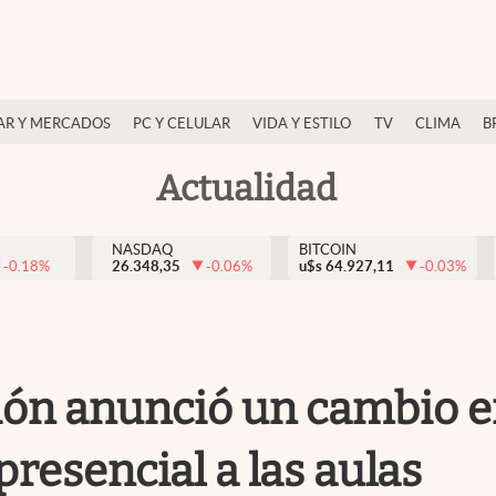
AR Y MERCADOS
PC Y CELULAR
VIDA Y ESTILO
TV
CLIMA
B
Actualidad
NASDAQ
BITCOIN
-0.18
%
26.348,35
-0.06
%
u$s
64.927,11
-0.03
%
ón anunció un cambio en 
 presencial a las aulas