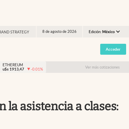
8 de agosto de 2026
Edición:
México
RAND STRATEGY
Argentina
Acceder
España
México
ETHEREUM
Ver más cotizaciones
u$s
1913,47
-0.01
%
USA
Colombia
Uruguay
la asistencia a clases: