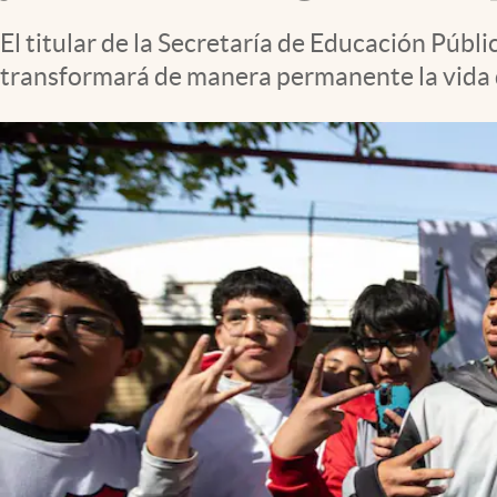
Clima
El titular de la Secretaría de Educación Púb
Espiritualidad
transformará de manera permanente la vida 
Mediakit
abre en nueva pestaña