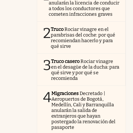
anularán la licencia de conducir
a todos los conductores que
cometen infracciones graves
2
Truco
Rociar vinagre en el
parabrisas del coche: por qué
recomiendan hacerlo y para
qué sirve
3
Truco casero
Rociar vinagre
en el desagüe de la ducha: para
qué sirve y por qué se
recomienda
4
Migraciones
Decretado |
Aeropuertos de Bogotá,
Medellín, Cali y Barranquilla
anularán la salida de
extranjeros que hayan
postergado la renovación del
pasaporte