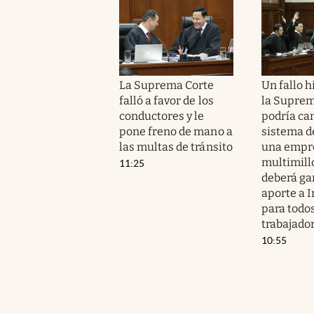
La Suprema Corte
Un fallo h
falló a favor de los
la Suprem
conductores y le
podría ca
pone freno de mano a
sistema de
las multas de tránsito
una empr
multimill
11:25
deberá gar
aporte a I
para todo
trabajado
10:55