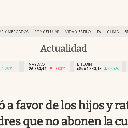
AR Y MERCADOS
PC Y CELULAR
VIDA Y ESTILO
TV
CLIMA
B
Actualidad
NASDAQ
BITCOIN
1.79
%
26.363,44
-0.83
%
u$s
64.843,15
0.06
%
 a favor de los hijos y r
dres que no abonen la cu