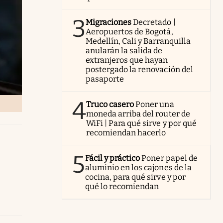
3
Migraciones
Decretado |
Aeropuertos de Bogotá,
Medellín, Cali y Barranquilla
anularán la salida de
extranjeros que hayan
postergado la renovación del
pasaporte
4
Truco casero
Poner una
moneda arriba del router de
WiFi | Para qué sirve y por qué
recomiendan hacerlo
5
Fácil y práctico
Poner papel de
aluminio en los cajones de la
cocina, para qué sirve y por
qué lo recomiendan