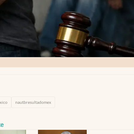
xico
nautbresultadomex
te