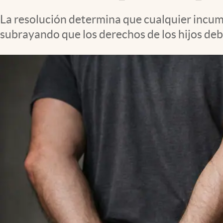
Clima
La resolución determina que cualquier incump
Espiritualidad
subrayando que los derechos de los hijos de
Mediakit
abre en nueva pestaña