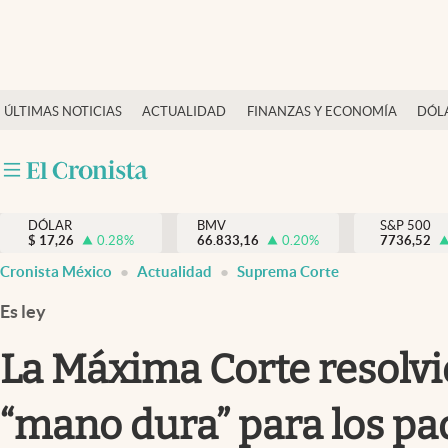
Últimas Noticias
ÚLTIMAS NOTICIAS
ACTUALIDAD
FINANZAS Y ECONOMÍA
DÓL
Actualidad
Finanzas y economía
Dólar y mercados
DÓLAR
BMV
S&P 500
Internacionales
$
17,26
0.28
%
66.833,16
0.20
%
7736,52
Opinión
Cronista México
Actualidad
Suprema Corte
Brand Strategy
Es ley
Pc y celular
La Máxima Corte resolvió
Vida y estilo
“mano dura” para los pa
Tv