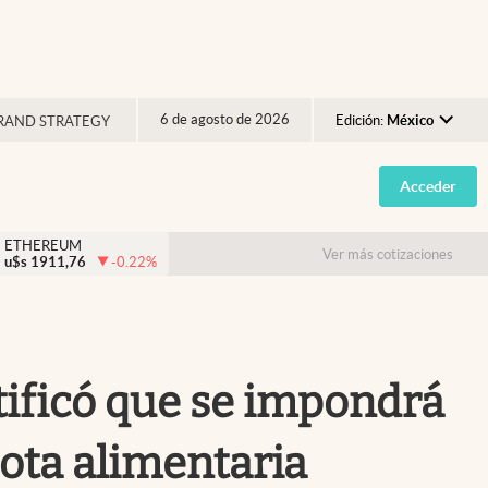
6 de agosto de 2026
Edición:
México
RAND STRATEGY
Argentina
Acceder
España
México
ETHEREUM
Ver más cotizaciones
u$s
1911,76
-0.22
%
USA
Colombia
Uruguay
atificó que se impondrá
ota alimentaria