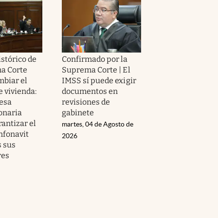
istórico de
Confirmado por la
a Corte
Suprema Corte | El
mbiar el
IMSS sí puede exigir
 vivienda:
documentos en
esa
revisiones de
onaria
gabinete
antizar el
martes, 04 de Agosto de
nfonavit
2026
s sus
res