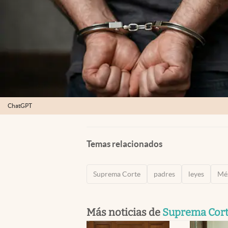
ChatGPT
Temas relacionados
Suprema Corte
padres
leyes
Mé
Más noticias de
Suprema Cor