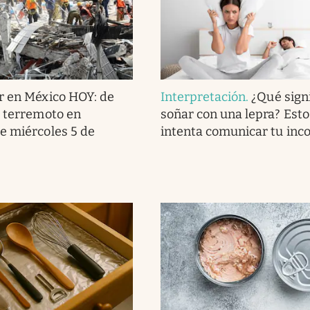
r en México HOY: de
Interpretación
.
¿Qué signi
l terremoto en
soñar con una lepra? Esto
e miércoles 5 de
intenta comunicar tu inc