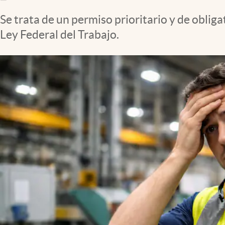
Clima
Se trata de un permiso prioritario y de obli
Espiritualidad
Ley Federal del Trabajo.
Mediakit
abre en nueva pestaña