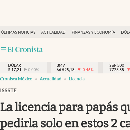
Últimas Noticias
ÚLTIMAS NOTICIAS
ACTUALIDAD
FINANZAS Y ECONOMÍA
DÓL
Actualidad
Finanzas y economía
Dólar y mercados
DÓLAR
BMV
S&P 500
Internacionales
$
17,21
0.00
%
66.525,18
-0.46
%
7723,55
Opinión
Cronista México
Actualidad
Licencia
Brand Strategy
ISSSTE
Pc y celular
La licencia para papás 
Vida y estilo
pedirla solo en estos 2 c
Tv