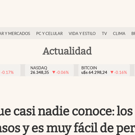
AR Y MERCADOS
PC Y CELULAR
VIDA Y ESTILO
TV
CLIMA
B
Actualidad
NASDAQ
BITCOIN
-0.17
%
26.348,35
-0.06
%
u$s
64.298,24
-0.16
%
que casi nadie conoce: l
asos y es muy fácil de pe