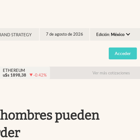
7 de agosto de 2026
Edición:
México
RAND STRATEGY
Argentina
Acceder
España
México
ETHEREUM
Ver más cotizaciones
u$s
1898,38
-0.42
%
USA
Colombia
Uruguay
os hombres pueden
rder