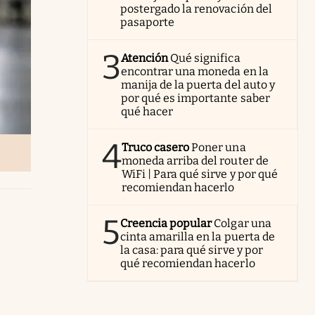
postergado la renovación del
pasaporte
3
Atención
Qué significa
encontrar una moneda en la
manija de la puerta del auto y
por qué es importante saber
qué hacer
4
Truco casero
Poner una
moneda arriba del router de
WiFi | Para qué sirve y por qué
recomiendan hacerlo
5
Creencia popular
Colgar una
cinta amarilla en la puerta de
la casa: para qué sirve y por
qué recomiendan hacerlo