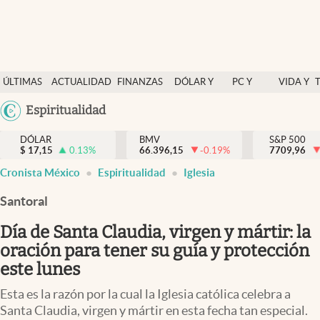
Últimas Noticias
ÚLTIMAS
ACTUALIDAD
FINANZAS
DÓLAR Y
PC Y
VIDA Y
Actualidad
NOTICIAS
Y
MERCADOS
CELULAR
ESTILO
Argentina
Espiritualidad
Finanzas y economía
ECONOMÍA
España
Dólar y mercados
DÓLAR
BMV
S&P 500
$
17,15
0.13
%
66.396,15
-0.19
%
México
7709,96
Internacionales
Cronista México
Espiritualidad
Iglesia
USA
Opinión
Colombia
Santoral
Uruguay
Brand Strategy
Día de Santa Claudia, virgen y mártir: la
Pc y celular
oración para tener su guía y protección
este lunes
Vida y estilo
Esta es la razón por la cual la Iglesia católica celebra a
Tv
Santa Claudia, virgen y mártir en esta fecha tan especial.