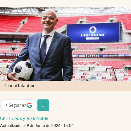
Clima
Espiritualidad
Mediakit
abre en nueva pestaña
México
Gianni Infantino.
+
Seguir
en
abre en nueva pestaña
Chris Cook y Josh Noble
Actualizado el
9 de Junio de 2026
15:04