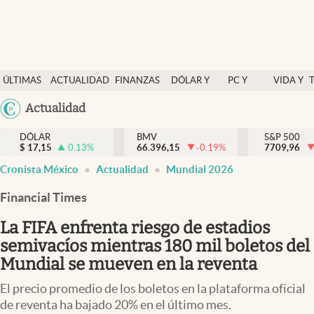
Últimas Noticias
ÚLTIMAS
ACTUALIDAD
FINANZAS
DÓLAR Y
PC Y
VIDA Y
Actualidad
NOTICIAS
Y
MERCADOS
CELULAR
ESTILO
Argentina
Actualidad
Finanzas y economía
ECONOMÍA
España
Dólar y mercados
DÓLAR
BMV
S&P 500
$
17,15
0.13
%
66.396,15
-0.19
%
México
7709,96
abre en nueva pestaña
abre en nueva pestaña
abre en nueva pestaña
Internacionales
Cronista México
Actualidad
Mundial 2026
USA
Opinión
Colombia
Financial Times
Uruguay
Brand Strategy
La FIFA enfrenta riesgo de estadios
Pc y celular
semivacíos mientras 180 mil boletos del
Mundial se mueven en la reventa
Vida y estilo
El precio promedio de los boletos en la plataforma oficial
Tv
de reventa ha bajado 20% en el último mes.