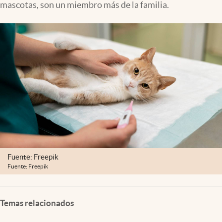
mascotas, son un miembro más de la familia.
Clima
Espiritualidad
Mediakit
abre en nueva pestaña
México
Fuente: Freepik
Fuente: Freepik
Temas relacionados