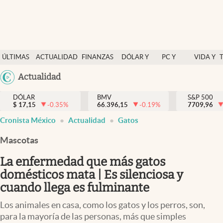
Últimas Noticias
ÚLTIMAS
ACTUALIDAD
FINANZAS
DÓLAR Y
PC Y
VIDA Y
Actualidad
NOTICIAS
Y
MERCADOS
CELULAR
ESTILO
Argentina
Actualidad
Finanzas y economía
ECONOMÍA
España
Dólar y mercados
DÓLAR
BMV
S&P 500
$
17,15
-0.35
%
66.396,15
-0.19
%
México
7709,96
Internacionales
Cronista México
Actualidad
Gatos
USA
Opinión
Colombia
Mascotas
Uruguay
Brand Strategy
La enfermedad que más gatos
Pc y celular
domésticos mata | Es silenciosa y
cuando llega es fulminante
Vida y estilo
Los animales en casa, como los gatos y los perros, son,
Tv
para la mayoría de las personas, más que simples