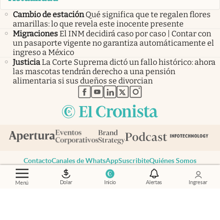
Cambio de estación
Qué significa que te regalen flores
amarillas: lo que revela este inocente presente
Migraciones
El INM decidirá caso por caso | Contar con
un pasaporte vigente no garantiza automáticamente el
ingreso a México
Justicia
La Corte Suprema dictó un fallo histórico: ahora
las mascotas tendrán derecho a una pensión
alimentaria si sus dueños se divorcian
abre en nueva pestaña
abre en nueva pestaña
abre en nueva pestaña
abre en nueva pestaña
abre en nueva pestaña
Contacto
Canales de WhatsApp
Suscribite
Quiénes Somos
Portal de Proveedores
Trabajá con nosotros
Dolar
Inicio
Alertas
Ingresar
Menú
Copyright 2025 cronista.com
Todos los derechos reservados
Términos y condiciones