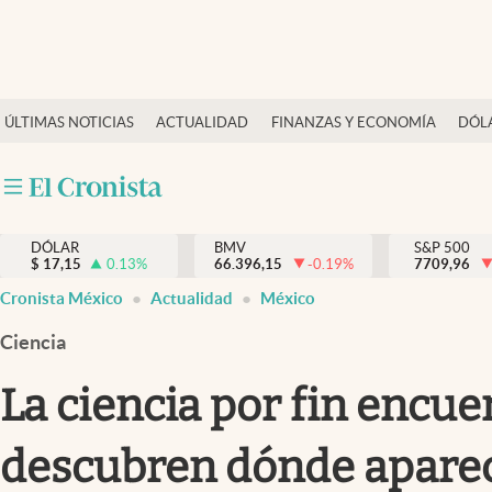
Últimas Noticias
ÚLTIMAS NOTICIAS
ACTUALIDAD
FINANZAS Y ECONOMÍA
DÓL
Actualidad
Finanzas y economía
Dólar y mercados
DÓLAR
BMV
S&P 500
Internacionales
$
17,15
0.13
%
66.396,15
-0.19
%
7709,96
Opinión
Cronista México
Actualidad
México
Brand Strategy
Ciencia
Pc y celular
La ciencia por fin encuen
Vida y estilo
descubren dónde apare
Tv