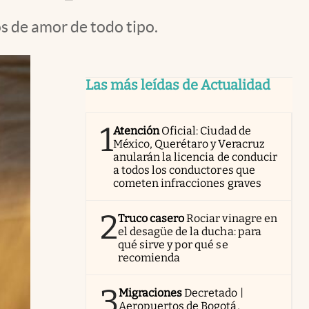
s de amor de todo tipo.
Las más leídas de Actualidad
1
Atención
Oficial: Ciudad de
México, Querétaro y Veracruz
anularán la licencia de conducir
a todos los conductores que
cometen infracciones graves
2
Truco casero
Rociar vinagre en
el desagüe de la ducha: para
qué sirve y por qué se
recomienda
3
Migraciones
Decretado |
Aeropuertos de Bogotá,