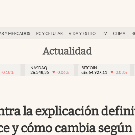
AR Y MERCADOS
PC Y CELULAR
VIDA Y ESTILO
TV
CLIMA
B
Actualidad
NASDAQ
BITCOIN
-0.18
%
26.348,35
-0.06
%
u$s
64.927,11
-0.03
%
tra la explicación defini
ce y cómo cambia según