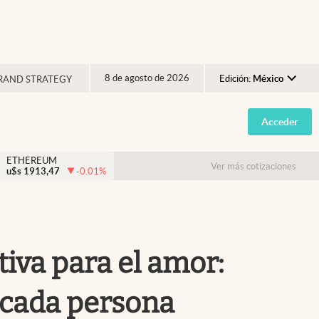
8 de agosto de 2026
Edición:
México
RAND STRATEGY
Argentina
Acceder
España
México
ETHEREUM
Ver más cotizaciones
u$s
1913,47
-0.01
%
USA
Colombia
Uruguay
tiva para el amor:
 cada persona