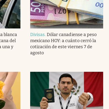
la blanca
Divisas
.
Dólar canadiense a peso
tana del
mexicano HOY: a cuánto cerró la
a una y
cotización de este viernes 7 de
agosto