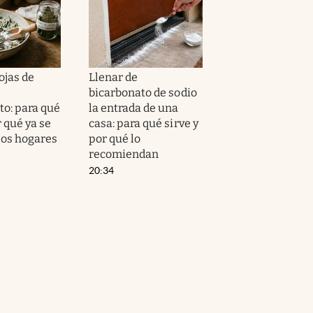
ojas de
Llenar de
bicarbonato de sodio
to: para qué
la entrada de una
r qué ya se
casa: para qué sirve y
los hogares
por qué lo
recomiendan
20:34