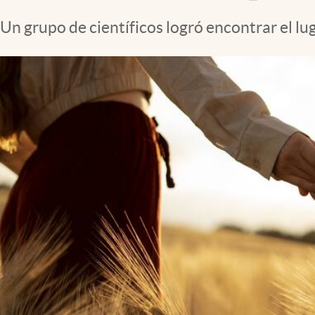
Clima
Un grupo de científicos logró encontrar el l
Espiritualidad
Mediakit
abre en nueva pestaña