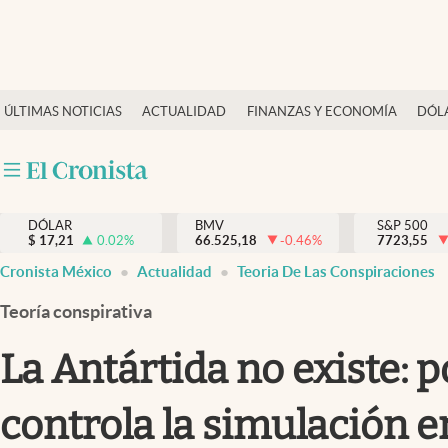
Últimas Noticias
ÚLTIMAS NOTICIAS
ACTUALIDAD
FINANZAS Y ECONOMÍA
DÓL
Actualidad
Finanzas y economía
Dólar y mercados
DÓLAR
BMV
S&P 500
Internacionales
$
17,21
0.02
%
66.525,18
-0.46
%
7723,55
Opinión
Cronista México
Actualidad
Teoria De Las Conspiraciones
Brand Strategy
Teoría conspirativa
Pc y celular
La Antártida no existe: 
Vida y estilo
controla la simulación e
Tv