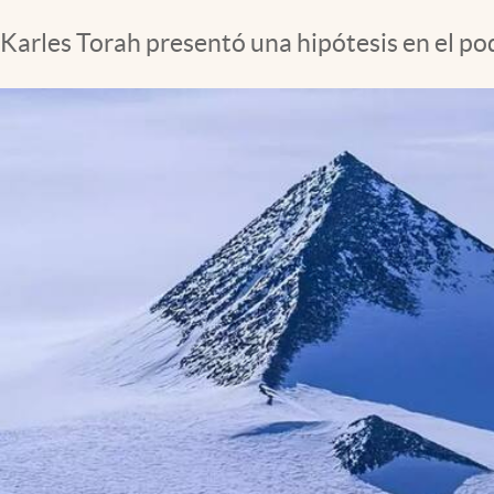
Clima
Karles Torah presentó una hipótesis en el po
Espiritualidad
Mediakit
abre en nueva pestaña