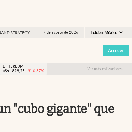
7 de agosto de 2026
Edición:
México
RAND STRATEGY
Argentina
Acceder
España
México
ETHEREUM
Ver más cotizaciones
u$s
1899,25
-0.37
%
USA
Colombia
Uruguay
 un "cubo gigante" que