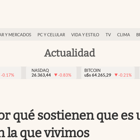
AR Y MERCADOS
PC Y CELULAR
VIDA Y ESTILO
TV
CLIMA
B
Actualidad
NASDAQ
BITCOIN
-0.17
%
26.363,44
-0.83
%
u$s
64.265,29
-0.21
%
por qué sostienen que es
n la que vivimos