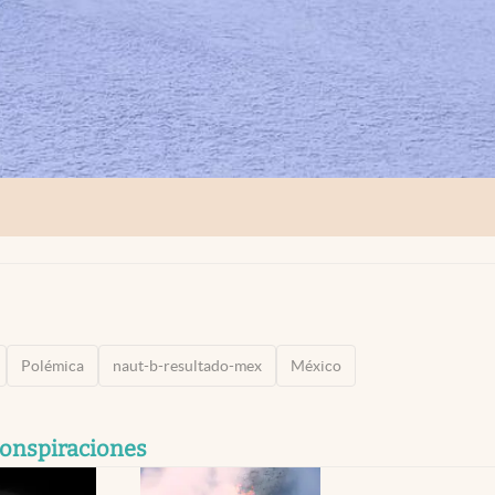
Polémica
naut-b-resultado-mex
México
 conspiraciones