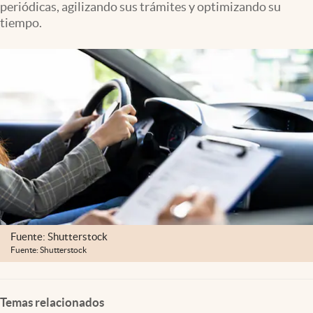
periódicas, agilizando sus trámites y optimizando su
Clima
tiempo.
Espiritualidad
Mediakit
abre en nueva pestaña
México
Fuente: Shutterstock
Fuente: Shutterstock
Temas relacionados