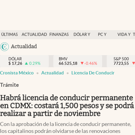
Últimas Noticias
ÚLTIMAS
ACTUALIDAD
FINANZAS
DÓLAR Y
PC Y
VIDA Y
Actualidad
NOTICIAS
Y
MERCADOS
CELULAR
ESTILO
Argentina
Actualidad
Finanzas y economía
ECONOMÍA
España
Dólar y mercados
DÓLAR
BMV
S&P 500
$
17,26
0.29
%
66.525,18
-0.46
%
México
7723,55
Internacionales
Cronista México
Actualidad
Licencia De Conducir
USA
Opinión
Colombia
Trámite
Uruguay
Brand Strategy
Habrá licencia de conducir permanente
Pc y celular
en CDMX: costará 1,500 pesos y se podrá
realizar a partir de noviembre
Vida y estilo
Con la aprobación de la licencia de conducir permanente,
Tv
los capitalinos podrán olvidarse de las renovaciones