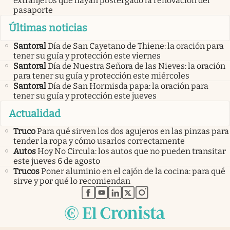
extranjeros que hayan postergado la renovación del
pasaporte
Últimas noticias
Santoral
Día de San Cayetano de Thiene: la oración para
tener su guía y protección este viernes
Santoral
Día de Nuestra Señora de las Nieves: la oración
para tener su guía y protección este miércoles
Santoral
Día de San Hormisda papa: la oración para
tener su guía y protección este jueves
Actualidad
Truco
Para qué sirven los dos agujeros en las pinzas para
tender la ropa y cómo usarlos correctamente
Autos
Hoy No Circula: los autos que no pueden transitar
este jueves 6 de agosto
Trucos
Poner aluminio en el cajón de la cocina: para qué
sirve y por qué lo recomiendan
abre en nueva pestaña
abre en nueva pestaña
abre en nueva pestaña
abre en nueva pestaña
abre en nueva pestaña