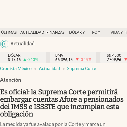
Últimas Noticias
ÚLTIMAS
ACTUALIDAD
FINANZAS
DÓLAR Y
PC Y
VIDA Y
Actualidad
NOTICIAS
Y
MERCADOS
CELULAR
ESTILO
Argentina
Actualidad
Finanzas y economía
ECONOMÍA
España
Dólar y mercados
DÓLAR
BMV
S&P 500
$
17,15
0.13
%
66.396,15
-0.19
%
México
7709,96
Internacionales
Cronista México
Actualidad
Suprema Corte
USA
Opinión
Colombia
Atención
Uruguay
Brand Strategy
Es oficial: la Suprema Corte permitirá
Pc y celular
embargar cuentas Afore a pensionados
del IMSS e ISSSTE que incumplan esta
Vida y estilo
obligación
Tv
La medida ya fue avalada por la Corte y marca un