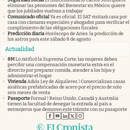
eliminar las pensiones del Bienestar en México: quiere
que los jubilados vuelvan a trabajar
Comunicado oficial
Ya es oficial. El SAT visitará casa por
casa con cámaras especiales y abogados para verificar el
cumplimiento de las obligaciones fiscales
Predicción diaria
Horóscopo de Aries: la predicción de
los astros para este sábado 8 de agosto
Actualidad
8M
Lo ratificó la Suprema Corte: las mujeres deben
percibir una compensación monetaria extra en el
divorcio por preparar comida, atender a los hijos y
administrar el hogar
Vivienda
Adiós Ley de Alquileres | Comercializan casas
asiáticas prefabricadas de acero por el precio de solo
seis meses de renta
Pasaporte
Formal | Reino Unido, Canadá y Australia
tienen la facultad de denegar la entrada al país a
extranjeros que demoren este trámite con su pasaporte
abre en nueva pestaña
abre en nueva pestaña
abre en nueva pestaña
abre en nueva pestaña
abre en nueva pestaña