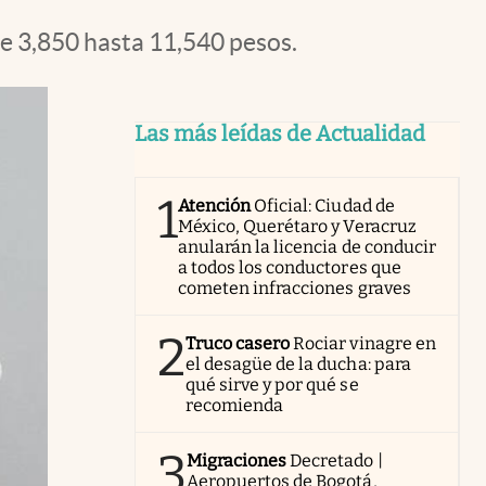
e 3,850 hasta 11,540 pesos.
Las más leídas de Actualidad
1
Atención
Oficial: Ciudad de
México, Querétaro y Veracruz
anularán la licencia de conducir
a todos los conductores que
cometen infracciones graves
2
Truco casero
Rociar vinagre en
el desagüe de la ducha: para
qué sirve y por qué se
recomienda
3
Migraciones
Decretado |
Aeropuertos de Bogotá,