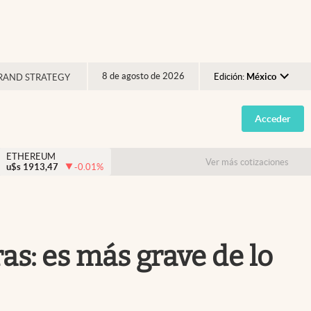
8 de agosto de 2026
Edición:
México
RAND STRATEGY
Argentina
Acceder
España
México
ETHEREUM
Ver más cotizaciones
u$s
1913,47
-0.01
%
USA
Colombia
Uruguay
ras: es más grave de lo