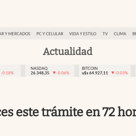
AR Y MERCADOS
PC Y CELULAR
VIDA Y ESTILO
TV
CLIMA
B
Actualidad
NASDAQ
BITCOIN
-0.18
%
26.348,35
-0.06
%
u$s
64.927,11
-0.03
%
aces este trámite en 72 ho