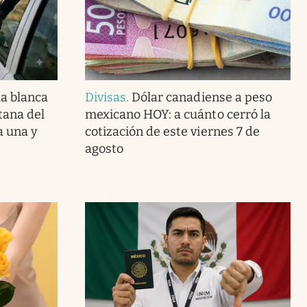
la blanca
Divisas
.
Dólar canadiense a peso
tana del
mexicano HOY: a cuánto cerró la
a una y
cotización de este viernes 7 de
agosto