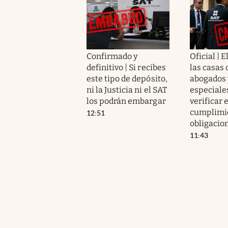
Confirmado y
Oficial | E
definitivo | Si recibes
las casas 
este tipo de depósito,
abogados 
ni la Justicia ni el SAT
especiale
los podrán embargar
verificar e
cumplimie
12:51
obligacion
11:43