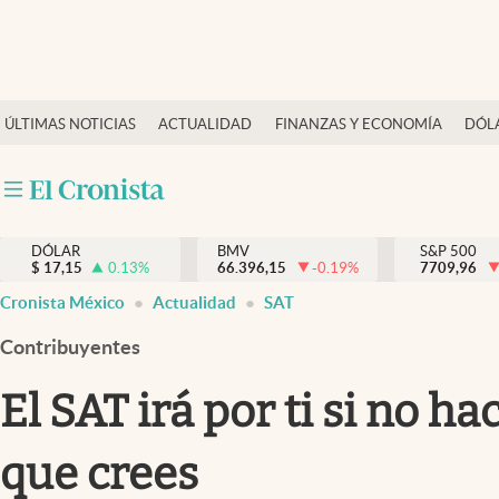
Últimas Noticias
ÚLTIMAS NOTICIAS
ACTUALIDAD
FINANZAS Y ECONOMÍA
DÓL
Actualidad
Finanzas y economía
Dólar y mercados
DÓLAR
BMV
S&P 500
Internacionales
$
17,15
0.13
%
66.396,15
-0.19
%
7709,96
Opinión
Cronista México
Actualidad
SAT
Brand Strategy
Contribuyentes
Pc y celular
El SAT irá por ti si no h
Vida y estilo
que crees
Tv