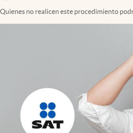
Clima
Quienes no realicen este procedimiento podr
Espiritualidad
Mediakit
abre en nueva pestaña