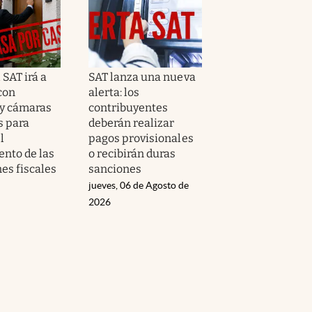
l SAT irá a
SAT lanza una nueva
con
alerta: los
y cámaras
contribuyentes
s para
deberán realizar
l
pagos provisionales
nto de las
o recibirán duras
es fiscales
sanciones
jueves, 06 de Agosto de
2026