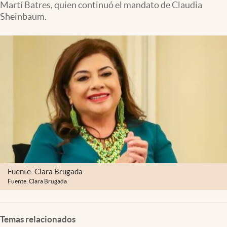
Martí Batres, quien continuó el mandato de Claudia
Clima
Sheinbaum.
Espiritualidad
Mediakit
abre en nueva pestaña
México
Fuente: Clara Brugada
Fuente: Clara Brugada
Temas relacionados