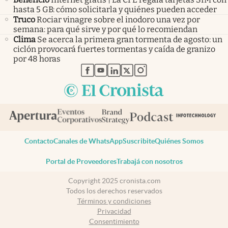
hasta 5 GB: cómo solicitarla y quiénes pueden acceder
Truco
Rociar vinagre sobre el inodoro una vez por
semana: para qué sirve y por qué lo recomiendan
Clima
Se acerca la primera gran tormenta de agosto: un
ciclón provocará fuertes tormentas y caída de granizo
por 48 horas
abre en nueva pestaña
abre en nueva pestaña
abre en nueva pestaña
abre en nueva pestaña
abre en nueva pestaña
Contacto
Canales de WhatsApp
Suscribite
Quiénes Somos
Portal de Proveedores
Trabajá con nosotros
Copyright 2025 cronista.com
Todos los derechos reservados
Términos y condiciones
Privacidad
Consentimiento