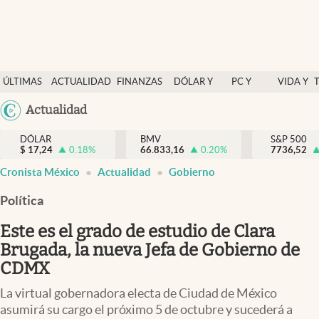
Últimas Noticias
ÚLTIMAS
ACTUALIDAD
FINANZAS
DÓLAR Y
PC Y
VIDA Y
Actualidad
NOTICIAS
Y
MERCADOS
CELULAR
ESTILO
Argentina
Actualidad
Finanzas y economía
ECONOMÍA
España
Dólar y mercados
DÓLAR
BMV
S&P 500
$
17,24
0.18
%
66.833,16
0.20
%
México
7736,52
Internacionales
Cronista México
Actualidad
Gobierno
USA
Opinión
Colombia
Política
Uruguay
Brand Strategy
Este es el grado de estudio de Clara
Pc y celular
Brugada, la nueva Jefa de Gobierno de
CDMX
Vida y estilo
La virtual gobernadora electa de Ciudad de México
Tv
asumirá su cargo el próximo 5 de octubre y sucederá a