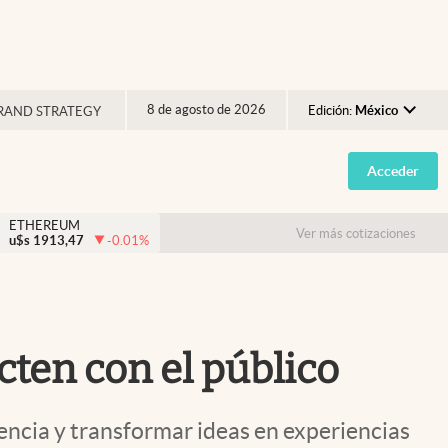
8 de agosto de 2026
Edición:
México
RAND STRATEGY
Argentina
Acceder
España
México
ETHEREUM
Ver más cotizaciones
u$s
1913,47
-0.01
%
USA
Colombia
Uruguay
ten con el público
ncia y transformar ideas en experiencias