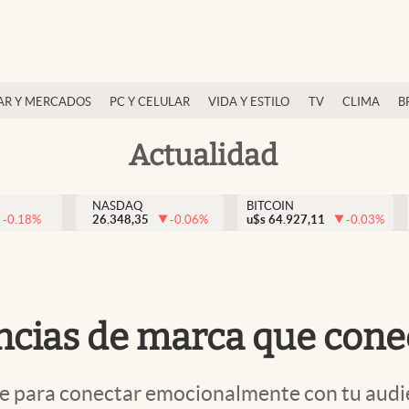
AR Y MERCADOS
PC Y CELULAR
VIDA Y ESTILO
TV
CLIMA
B
Actualidad
NASDAQ
BITCOIN
-0.18
%
26.348,35
-0.06
%
u$s
64.927,11
-0.03
%
cias de marca que conec
ve para conectar emocionalmente con tu audie