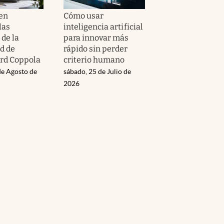
en
Cómo usar
las
inteligencia artificial
de la
para innovar más
d de
rápido sin perder
ord Coppola
criterio humano
de Agosto de
sábado, 25 de Julio de
2026