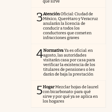
qué sirve
3
Atención
Oficial: Ciudad de
México, Querétaro y Veracruz
anularán la licencia de
conducir a todos los
conductores que cometen
infracciones graves
4
Normativa
Ya es oficial: en
agosto, las autoridades
visitarán casa por casa para
verificar la existencia de los
titulares de pensiones o les
darán de baja la prestación
5
Hogar
Mezclar hojas de laurel
con bicarbonato: para qué
sirve y por qué ya se aplica en
los hogares