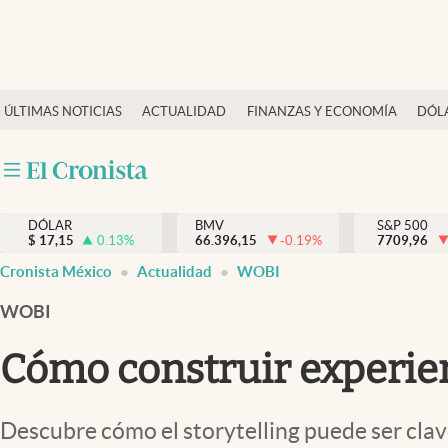
Últimas Noticias
ÚLTIMAS NOTICIAS
ACTUALIDAD
FINANZAS Y ECONOMÍA
DÓL
Actualidad
Finanzas y economía
Dólar y mercados
DÓLAR
BMV
S&P 500
Internacionales
$
17,15
0.13
%
66.396,15
-0.19
%
7709,96
Opinión
Cronista México
Actualidad
WOBI
Brand Strategy
WOBI
Pc y celular
Cómo construir experien
Vida y estilo
Tv
Descubre cómo el storytelling puede ser cla