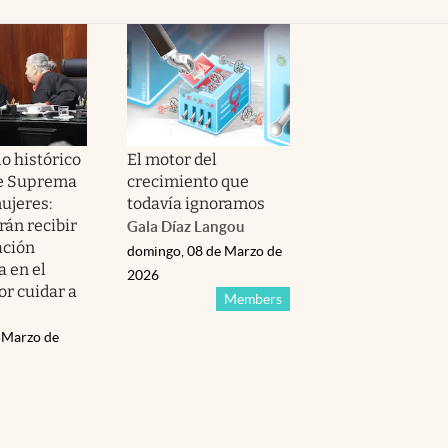
o histórico
El motor del
te Suprema
crecimiento que
ujeres:
todavía ignoramos
rán recibir
Gala Díaz Langou
ción
domingo, 08 de Marzo de
 en el
2026
or cuidar a
Members
e Marzo de