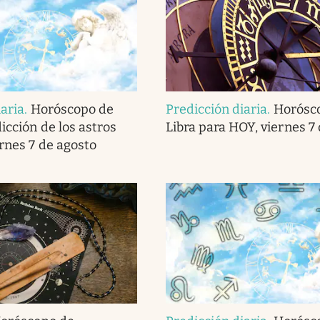
iaria
.
Horóscopo de
Predicción diaria
.
Horósc
dicción de los astros
Libra para HOY, viernes 7
ernes 7 de agosto