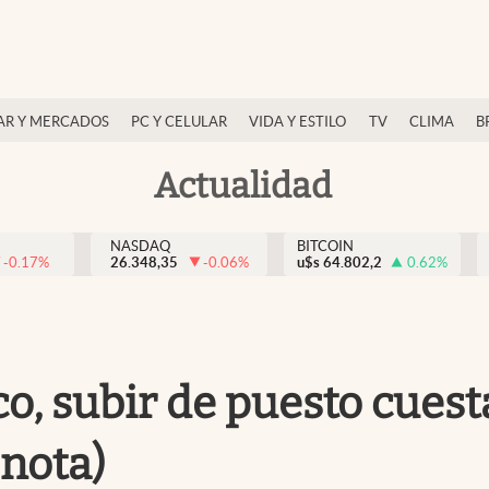
AR Y MERCADOS
PC Y CELULAR
VIDA Y ESTILO
TV
CLIMA
B
Actualidad
NASDAQ
BITCOIN
-0.17
%
26.348,35
-0.06
%
u$s
64.802,2
0.62
%
co, subir de puesto cuest
 nota)