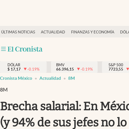
Últimas Noticias
ÚLTIMAS NOTICIAS
ACTUALIDAD
FINANZAS Y ECONOMÍA
DÓL
Actualidad
Finanzas y economía
Dólar y mercados
DÓLAR
BMV
S&P 500
Internacionales
$
17,17
-0.19
%
66.396,15
-0.19
%
7723,55
Opinión
Cronista México
Actualidad
8M
Brand Strategy
8M
Pc y celular
Brecha salarial: En Méxi
Vida y estilo
(y 94% de sus jefes no lo
Tv