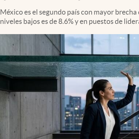
Clima
México es el segundo país con mayor brecha d
Espiritualidad
niveles bajos es de 8.6% y en puestos de lide
Mediakit
abre en nueva pestaña