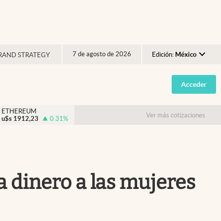
7 de agosto de 2026
Edición:
México
RAND STRATEGY
Argentina
Acceder
España
México
ETHEREUM
Ver más cotizaciones
u$s
1912,23
0.31
%
USA
Colombia
Uruguay
a dinero a las mujeres