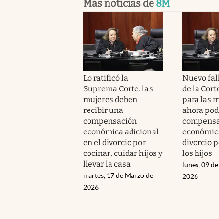
Más noticias de
8M
Lo ratificó la
Nuevo fall
Suprema Corte: las
de la Cor
mujeres deben
para las m
recibir una
ahora pod
compensación
compensa
económica adicional
económica
en el divorcio por
divorcio p
cocinar, cuidar hijos y
los hijos
llevar la casa
lunes, 09 d
martes, 17 de Marzo de
2026
2026