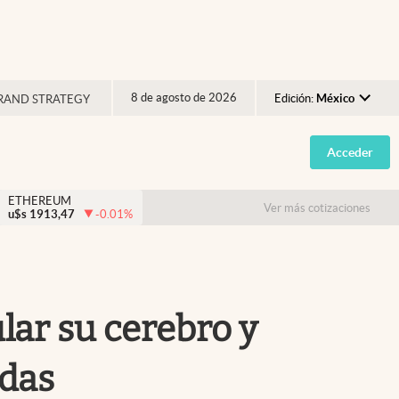
8 de agosto de 2026
Edición:
México
RAND STRATEGY
Argentina
Acceder
España
México
ETHEREUM
Ver más cotizaciones
u$s
1913,47
-0.01
%
USA
Colombia
Uruguay
ular su cerebro y
idas