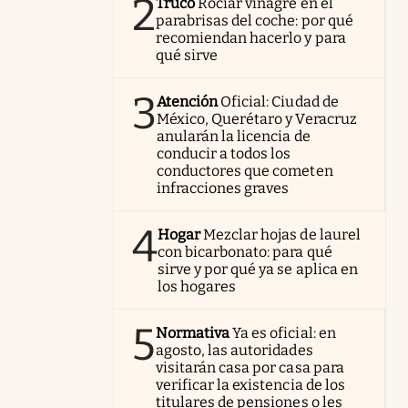
2
Truco
Rociar vinagre en el
parabrisas del coche: por qué
recomiendan hacerlo y para
qué sirve
3
Atención
Oficial: Ciudad de
México, Querétaro y Veracruz
anularán la licencia de
conducir a todos los
conductores que cometen
infracciones graves
4
Hogar
Mezclar hojas de laurel
con bicarbonato: para qué
sirve y por qué ya se aplica en
los hogares
5
Normativa
Ya es oficial: en
agosto, las autoridades
visitarán casa por casa para
verificar la existencia de los
titulares de pensiones o les