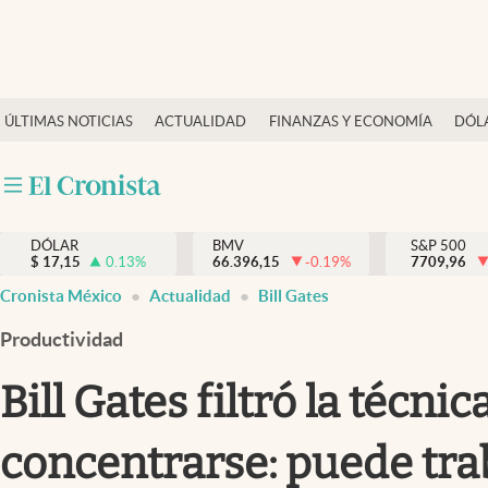
Últimas Noticias
ÚLTIMAS NOTICIAS
ACTUALIDAD
FINANZAS Y ECONOMÍA
DÓL
Actualidad
Finanzas y economía
Dólar y mercados
DÓLAR
BMV
S&P 500
Internacionales
$
17,15
0.13
%
66.396,15
-0.19
%
7709,96
Opinión
Cronista México
Actualidad
Bill Gates
Brand Strategy
Productividad
Pc y celular
Bill Gates filtró la técn
Vida y estilo
concentrarse: puede tra
Tv