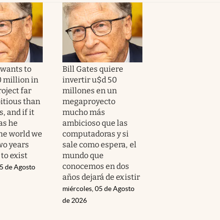
 wants to
Bill Gates quiere
 million in
invertir u$d 50
oject far
millones en un
tious than
megaproyecto
 and if it
mucho más
as he
ambicioso que las
the world we
computadoras y si
wo years
sale como espera, el
 to exist
mundo que
conocemos en dos
05 de Agosto
años dejará de existir
miércoles, 05 de Agosto
de 2026