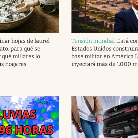
nar hojas de laurel
Tensión mundial
.
Está co
ato: para qué se
Estados Unidos construir
 qué millares lo
base militar en América L
sus hogares
inyectará más de 1.000 m