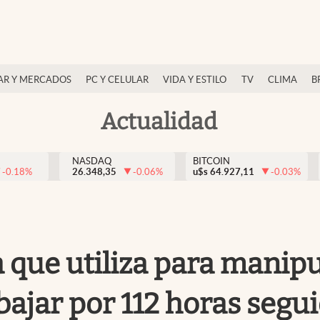
AR Y MERCADOS
PC Y CELULAR
VIDA Y ESTILO
TV
CLIMA
B
Actualidad
NASDAQ
BITCOIN
-0.18
%
26.348,35
-0.06
%
u$s
64.927,11
-0.03
%
ica que utiliza para manip
bajar por 112 horas segu