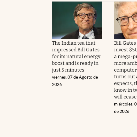
The Indian tea that
Bill Gates
impressed Bill Gates
invest $50
for its natural energy
a mega-pr
boost and is ready in
more ambi
just 5 minutes
computers,
turns out 
viernes, 07 de Agosto de
expects, 
2026
know in t
will cease
miércoles, 
de 2026