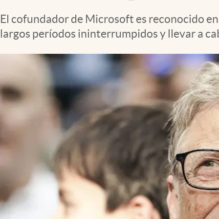
Clima
El cofundador de Microsoft es reconocido en
Espiritualidad
largos períodos ininterrumpidos y llevar a ca
Mediakit
abre en nueva pestaña