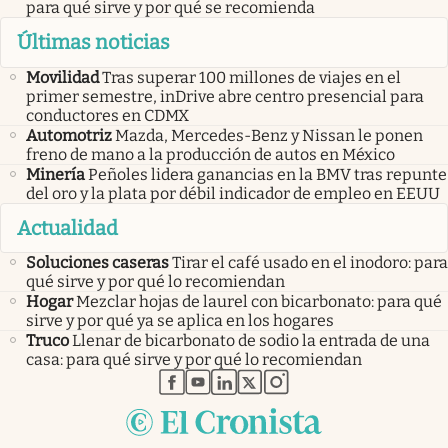
para qué sirve y por qué se recomienda
Últimas noticias
Movilidad
Tras superar 100 millones de viajes en el
primer semestre, inDrive abre centro presencial para
conductores en CDMX
Automotriz
Mazda, Mercedes-Benz y Nissan le ponen
freno de mano a la producción de autos en México
Minería
Peñoles lidera ganancias en la BMV tras repunte
del oro y la plata por débil indicador de empleo en EEUU
Actualidad
Soluciones caseras
Tirar el café usado en el inodoro: para
qué sirve y por qué lo recomiendan
Hogar
Mezclar hojas de laurel con bicarbonato: para qué
sirve y por qué ya se aplica en los hogares
Truco
Llenar de bicarbonato de sodio la entrada de una
casa: para qué sirve y por qué lo recomiendan
abre en nueva pestaña
abre en nueva pestaña
abre en nueva pestaña
abre en nueva pestaña
abre en nueva pestaña